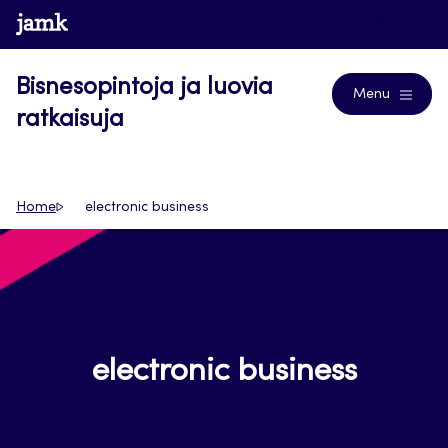
Siirry
www.jamk.fi
Blogs
suoraan
sisältöön
Bisnesopintoja ja luovia
Menu
ratkaisuja
Home
electronic business
electronic business