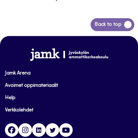
Siirry
Back to top
takaisin
sivun
alkuun
www.jamk.fi
Jamk Arena
Avoimet oppimateriaalit
Help
Verkkolehdet
Facebook
Instagram
Linkedin
Twitter
YouTube