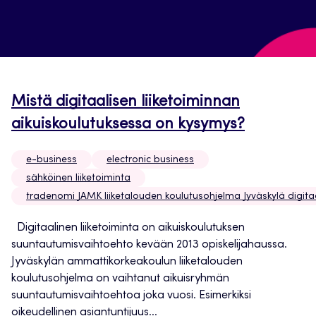
Mistä digitaalisen liiketoiminnan
aikuiskoulutuksessa on kysymys?
e-business
electronic business
sähköinen liiketoiminta
tradenomi JAMK liiketalouden koulutusohjelma Jyväskylä digitaa
Digitaalinen liiketoiminta on aikuiskoulutuksen
suuntautumisvaihtoehto kevään 2013 opiskelijahaussa.
Jyväskylän ammattikorkeakoulun liiketalouden
koulutusohjelma on vaihtanut aikuisryhmän
suuntautumisvaihtoehtoa joka vuosi. Esimerkiksi
oikeudellinen asiantuntijuus...