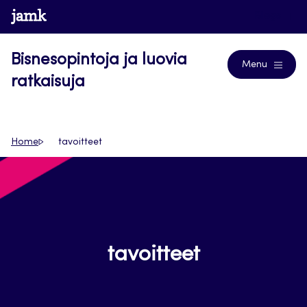
Siirry
www.jamk.fi
Blogs
suoraan
sisältöön
Bisnesopintoja ja luovia
Menu
ratkaisuja
Home
tavoitteet
tavoitteet