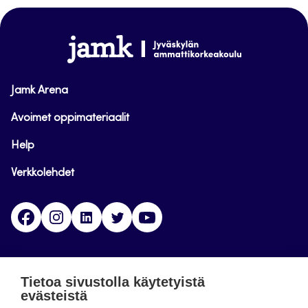
sivun
alkuun
www.jamk.fi
Jamk Arena
Avoimet oppimateriaalit
Help
Verkkolehdet
Facebook
Instagram
Linkedin
Twitter
YouTube
Jamk blogs
Tietoa sivustolla käytetyistä
evästeistä
Jamkin blogipalvelu. Blogien päivittäminen on