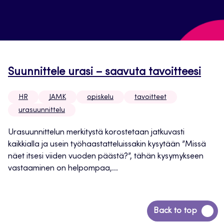
Suunnittele urasi – saavuta tavoitteesi
HR
JAMK
opiskelu
tavoitteet
urasuunnittelu
Urasuunnittelun merkitystä korostetaan jatkuvasti
kaikkialla ja usein työhaastatteluissakin kysytään ”Missä
näet itsesi viiden vuoden päästä?”, tähän kysymykseen
vastaaminen on helpompaa,...
Siirry
Back to top
takaisin