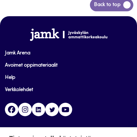
Siirry
Back to top
takaisin
sivun
alkuun
www.jamk.fi
Jamk Arena
Avoimet oppimateriaalit
Help
Verkkolehdet
Facebook
Instagram
Linkedin
Twitter
YouTube
Jamk blogs