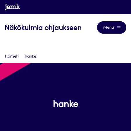
Siirry
www.jamk.fi
Blogs
suoraan
sisältöön
Näkökulmia ohjaukseen
Menu
Home
hanke
hanke