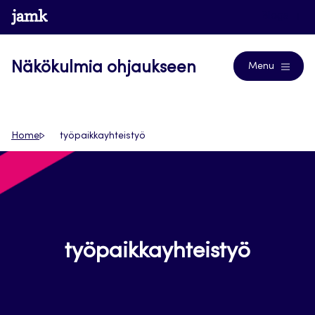
Siirry
www.jamk.fi
Blogs
suoraan
sisältöön
Näkökulmia ohjaukseen
Menu
Home
työpaikkayhteistyö
työpaikkayhteistyö