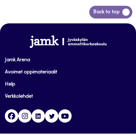
Siirry
Back to top
takaisin
sivun
alkuun
www.jamk.fi
Jamk Arena
Avoimet oppimateriaalit
Help
Verkkolehdet
Facebook
Instagram
Linkedin
Twitter
YouTube