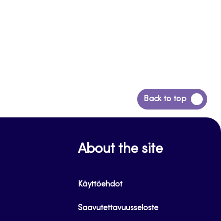
Siirry
Back to top
takaisin
sivun
alkuun
About the site
Käyttöehdot
Saavutettavuusseloste