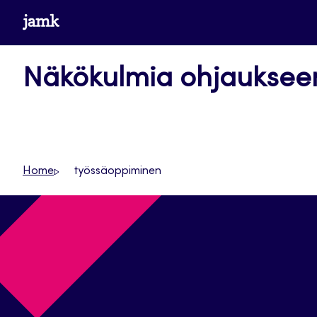
Siirry
www.jamk.fi
suoraan
sisältöön
Näkökulmia ohjauksee
Home
työssäoppiminen