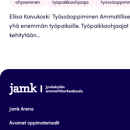
ohjaaminen
työpaikkaohjaaja
työssäoppimi
Eliisa Koivukoski Työssäoppiminen Ammatillis
yhä enemmän työpaikoille. Työpaikkaohjaajat 
kehitytään...
www.jamk.fi
Jamk Arena
Avoimet oppimateriaalit