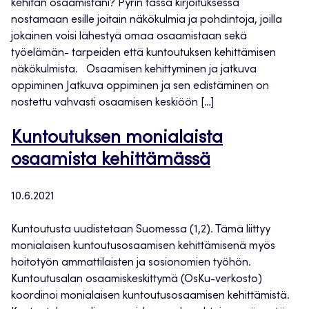
kehitän osaamistani? Pyrin tässä kirjoituksessa
nostamaan esille joitain näkökulmia ja pohdintoja, joilla
jokainen voisi lähestyä omaa osaamistaan sekä
työelämän- tarpeiden että kuntoutuksen kehittämisen
näkökulmista. Osaamisen kehittyminen ja jatkuva
oppiminen Jatkuva oppiminen ja sen edistäminen on
nostettu vahvasti osaamisen keskiöön […]
Kuntoutuksen monialaista
osaamista kehittämässä
10.6.2021
Kuntoutusta uudistetaan Suomessa (1,2). Tämä liittyy
monialaisen kuntoutusosaamisen kehittämisenä myös
hoitotyön ammattilaisten ja sosionomien työhön.
Kuntoutusalan osaamiskeskittymä (OsKu-verkosto)
koordinoi monialaisen kuntoutusosaamisen kehittämistä.