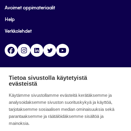
Avoimet oppimateriaalit
Help
Verkkolehdet
Facebook
Instagram
Linkedin
Twitter
YouTube
Jamk blogs
Tietoa sivustolla käytetyistä
evästeistä
Jamkin blogipalvelu. Blogien päivittäminen on
Käytämme sivustollamme evästeitä kerätäksemme ja
päättynyt 11.9.2023.
analysoidaksemme sivuston suorituskykyä ja käyttöä,
tarjotaksemme sosiaalisen median ominaisuuksia sekä
About the site
parantaaksemme ja räätälöidäksemme sisältöä ja
mainoksia.
Käyttöehdot