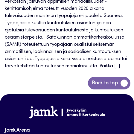
verkoston Jatkuvan oppimisen mahdollisuudet -
kehittämisohjelma toteutti vuoden 2020 aikana
tulevaisuuden muistelun työpajoja eri puolella Suomea.
Työpajoissa kuultiin kuntoutuksen asiantuntijoiden
ajatuksia tulevaisuuden kuntoutuksesta ja kuntoutuksen
osaamistarpeista. Satakunnan ammattikorkeakoulussa
(SAMK) toteutettuun työpajaan osallistui seitsemän
ammatillisen, lääkinnällisen ja sosiaalisen kuntoutuksen
asiantuntijaa. Työpajassa kerätyssä aineistossa painottui
tarve kehittää kuntoutuksen monialaisuutta. Vaikka […]
Siirry
Back to top
takaisin
sivun
alkuun
www.jamk.fi
Jamk Arena