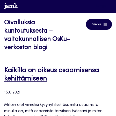
Siirry
www.jamk.fi
Blogs
suoraan
sisältöön
Oivalluksia
Menu
kuntoutuksesta –
valtakunnallisen OsKu-
verkoston blogi
Kaikilla on oikeus osaamisensa
kehittämiseen
15.6.2021
Milloin olet viimeksi kysynyt itseltäsi, mitä osaamista
minulla on, mitä osaamista tarvitsen työssäni ja miten