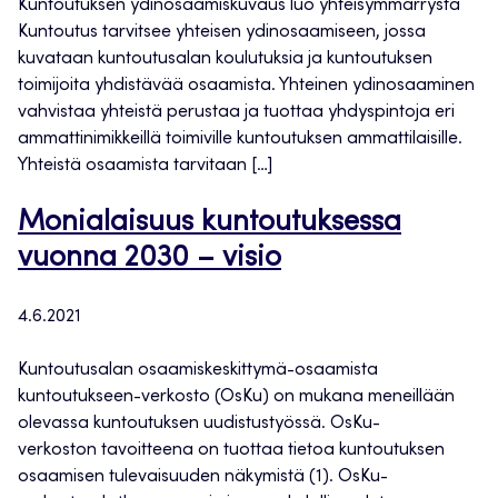
Kuntoutuksen ydinosaamiskuvaus luo yhteisymmärrystä
Kuntoutus tarvitsee yhteisen ydinosaamiseen, jossa
kuvataan kuntoutusalan koulutuksia ja kuntoutuksen
toimijoita yhdistävää osaamista. Yhteinen ydinosaaminen
vahvistaa yhteistä perustaa ja tuottaa yhdyspintoja eri
ammattinimikkeillä toimiville kuntoutuksen ammattilaisille.
Yhteistä osaamista tarvitaan […]
Monialaisuus kuntoutuksessa
vuonna 2030 – visio
4.6.2021
Kuntoutusalan osaamiskeskittymä-osaamista
kuntoutukseen-verkosto (OsKu) on mukana meneillään
olevassa kuntoutuksen uudistustyössä. OsKu-
verkoston tavoitteena on tuottaa tietoa kuntoutuksen
osaamisen tulevaisuuden näkymistä (1). OsKu-