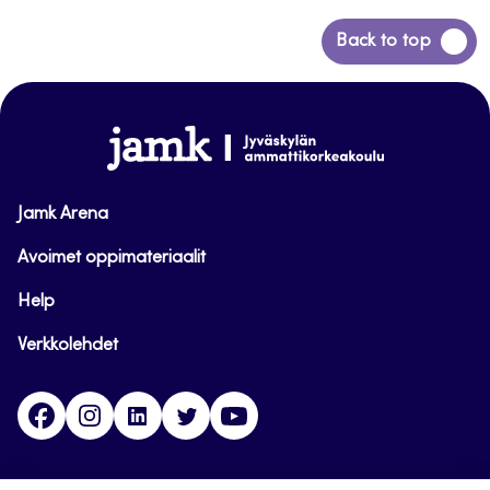
Siirry
Back to top
takaisin
sivun
alkuun
www.jamk.fi
Jamk Arena
Avoimet oppimateriaalit
Help
Verkkolehdet
Facebook
Instagram
Linkedin
Twitter
YouTube