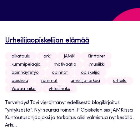
Urheilijaopiskelijan elämää
aikataulu
arki
JAMK
Kirittäret
kummipelaaja
motivaatio
musiikki
opinnäytetyö
opinnot
opiskelija
opiskelu
rummut
urheilija-arkea
urheilu
Vapaa-aika
yhteishaku
Tervehdys! Tovi vierähtänyt edellisestä blogikirjoitus
”yrityksestä”. Nyt seuraa toinen.:P Opiskelen siis JAMK:issa
Kuntoutusohjaajaksi ja tarkoitus olisi valmistua nyt kesällä.
Arki...