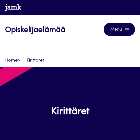
Siirry
www.jamk.fi
Blogs
suoraan
sisältöön
Opiskelijaelämää
Menu
Home
Kirittäret
Kirittäret