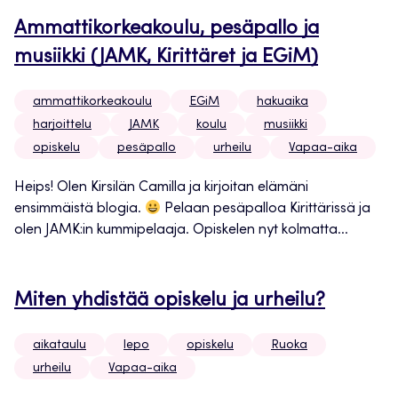
Ammattikorkeakoulu, pesäpallo ja
musiikki (JAMK, Kirittäret ja EGiM)
ammattikorkeakoulu
EGiM
hakuaika
harjoittelu
JAMK
koulu
musiikki
opiskelu
pesäpallo
urheilu
Vapaa-aika
Heips! Olen Kirsilän Camilla ja kirjoitan elämäni
ensimmäistä blogia.
Pelaan pesäpalloa Kirittärissä ja
olen JAMK:in kummipelaaja. Opiskelen nyt kolmatta...
Miten yhdistää opiskelu ja urheilu?
aikataulu
lepo
opiskelu
Ruoka
urheilu
Vapaa-aika