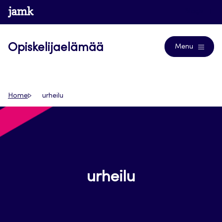
Siirry
www.jamk.fi
Blogs
suoraan
sisältöön
Opiskelijaelämää
Menu
Home
urheilu
urheilu