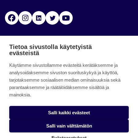
Facebook
Instagram
Linkedin
Twitter
YouTube
Jamk blogs
Tietoa sivustolla käytetyistä
evästeistä
Jamkin blogipalvelu. Blogien päivittäminen on
Käytämme sivustollamme evästeitä kerätäksemme ja
päättynyt 11.9.2023.
analysoidaksemme sivuston suorituskykyä ja käyttöä,
tarjotaksemme sosiaalisen median ominaisuuksia sekä
About the site
parantaaksemme ja räätälöidäksemme sisältöä ja
mainoksia.
Käyttöehdot
Saavutettavuusseloste
Salli kaikki evästeet
Alasottoilmoitus
Salli vain välttämätön
Tietoa evästeistä
Evästeasetukset