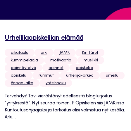
Urheilijaopiskelijan elämää
aikataulu
arki
JAMK
Kirittäret
kummipelaaja
motivaatio
musiikki
opinnäytetyö
opinnot
opiskelija
opiskelu
rummut
urheilija-arkea
urheilu
Vapaa-aika
yhteishaku
Tervehdys! Tovi vierähtänyt edellisestä blogikirjoitus
”yrityksestä”. Nyt seuraa toinen.:P Opiskelen siis JAMK:issa
Kuntoutusohjaajaksi ja tarkoitus olisi valmistua nyt kesällä.
Arki...