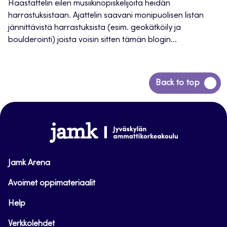
Haastattelin eilen musiikinopiskelijoita heidän
harrastuksistaan. Ajattelin saavani monipuolisen listan
jännittävistä harrastuksista (esim. geokätköily ja
boulderointi) joista voisin sitten tämän blogin...
Siirry
Back to top
takaisin
sivun
alkuun
www.jamk.fi
Jamk Arena
Avoimet oppimateriaalit
Help
Verkkolehdet