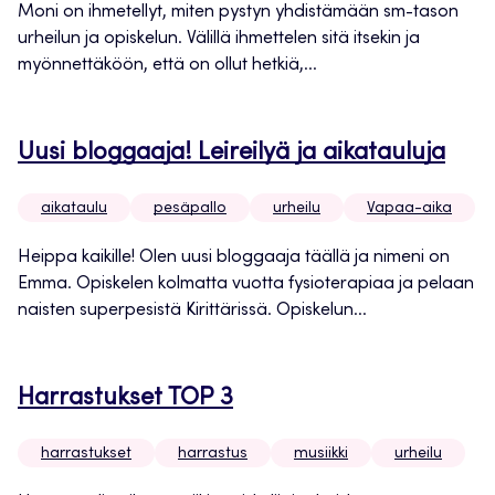
Moni on ihmetellyt, miten pystyn yhdistämään sm-tason
urheilun ja opiskelun. Välillä ihmettelen sitä itsekin ja
myönnettäköön, että on ollut hetkiä,...
Uusi bloggaaja! Leireilyä ja aikatauluja
aikataulu
pesäpallo
urheilu
Vapaa-aika
Heippa kaikille! Olen uusi bloggaaja täällä ja nimeni on
Emma. Opiskelen kolmatta vuotta fysioterapiaa ja pelaan
naisten superpesistä Kirittärissä. Opiskelun...
Harrastukset TOP 3
harrastukset
harrastus
musiikki
urheilu