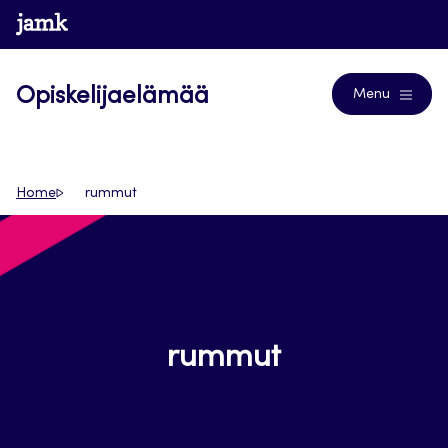
Siirry
www.jamk.fi
Blogs
suoraan
sisältöön
Opiskelijaelämää
Menu
Home
rummut
rummut