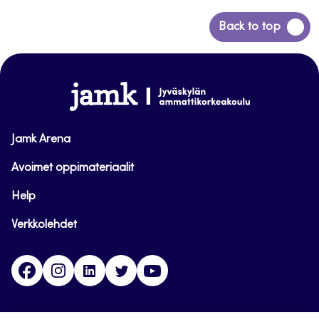
Siirry
Back to top
takaisin
sivun
alkuun
www.jamk.fi
Jamk Arena
Avoimet oppimateriaalit
Help
Verkkolehdet
Facebook
Instagram
Linkedin
Twitter
YouTube