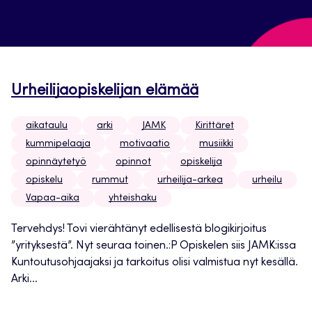
Urheilijaopiskelijan elämää
aikataulu
arki
JAMK
Kirittäret
kummipelaaja
motivaatio
musiikki
opinnäytetyö
opinnot
opiskelija
opiskelu
rummut
urheilija-arkea
urheilu
Vapaa-aika
yhteishaku
Tervehdys! Tovi vierähtänyt edellisestä blogikirjoitus
”yrityksestä”. Nyt seuraa toinen.:P Opiskelen siis JAMK:issa
Kuntoutusohjaajaksi ja tarkoitus olisi valmistua nyt kesällä.
Arki...