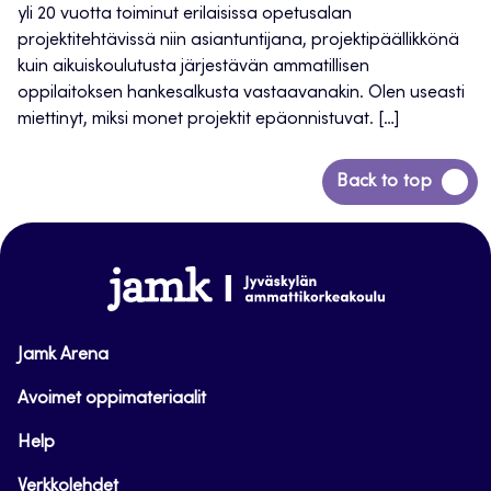
yli 20 vuotta toiminut erilaisissa opetusalan
projektitehtävissä niin asiantuntijana, projektipäällikkönä
kuin aikuiskoulutusta järjestävän ammatillisen
oppilaitoksen hankesalkusta vastaavanakin. Olen useasti
miettinyt, miksi monet projektit epäonnistuvat. […]
Siirry
Back to top
takaisin
sivun
alkuun
www.jamk.fi
Jamk Arena
Avoimet oppimateriaalit
Help
Verkkolehdet