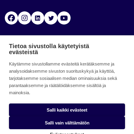
Facebook
Instagram
Linkedin
Twitter
YouTube
Jamk blogs
Tietoa sivustolla käytetyistä
evästeistä
Jamkin blogipalvelu. Blogien päivittäminen on
Käytämme sivustollamme evästeitä kerätäksemme ja
päättynyt 11.9.2023.
analysoidaksemme sivuston suorituskykyä ja käyttöä,
tarjotaksemme sosiaalisen median ominaisuuksia sekä
About the site
parantaaksemme ja räätälöidäksemme sisältöä ja
mainoksia.
Käyttöehdot
Saavutettavuusseloste
Salli kaikki evästeet
Alasottoilmoitus
Salli vain välttämätön
Tietoa evästeistä