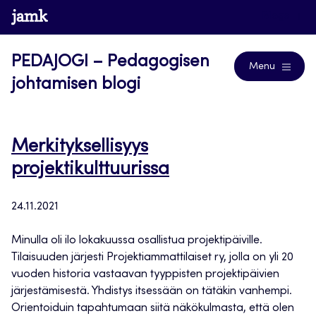
Siirry
www.jamk.fi
Blogs
suoraan
sisältöön
PEDAJOGI – Pedagogisen
Menu
johtamisen blogi
Merkityksellisyys
projektikulttuurissa
24.11.2021
Minulla oli ilo lokakuussa osallistua projektipäiville.
Tilaisuuden järjesti Projektiammattilaiset ry, jolla on yli 20
vuoden historia vastaavan tyyppisten projektipäivien
järjestämisestä. Yhdistys itsessään on tätäkin vanhempi.
Orientoiduin tapahtumaan siitä näkökulmasta, että olen