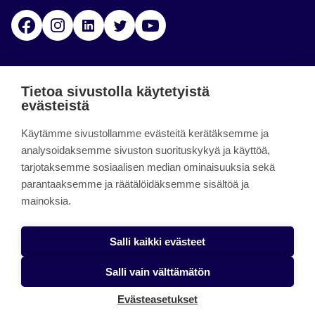
Facebook
Instagram
Linkedin
Twitter
YouTube
Jamk blogs
Tietoa sivustolla käytetyistä
evästeistä
Jamkin blogipalvelu. Blogien päivittäminen on
Käytämme sivustollamme evästeitä kerätäksemme ja
päättynyt 11.9.2023.
analysoidaksemme sivuston suorituskykyä ja käyttöä,
tarjotaksemme sosiaalisen median ominaisuuksia sekä
About the site
parantaaksemme ja räätälöidäksemme sisältöä ja
mainoksia.
Käyttöehdot
Saavutettavuusseloste
Salli kaikki evästeet
Alasottoilmoitus
Salli vain välttämätön
Tietoa evästeistä
Evästeasetukset