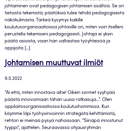
johtaminen ovat pedagogisen johtamisen sisältöä. Se on
tietoista tekemistä; päätöksiä tulee tehdä pedagogisesta
näkökulmasta. Tärkeä kysymys kaikille
koulutusorganisaatioissa johtaville on, miten voin itselleni
perustella tekemiseni pedagogisesti. Johtaja ei yksin
päätä asioista, vaan hän valtaistaa työyhteisöä ja
oppijoita […]
Johtamisen muuttuvat ilmiöt
9.5.2022
”Ai että, miten innostava aihe! Oikein sormet syyhyää
päästä innovoimaan tähän uusia ratkaisuja…”. Olen
oppilaitosorganisaatiossa koulutushommissa. Kun
käymme läpi työhyvinvoinnin strategista kehittämistä,
rehtori ei meinaa pysyä nahoissaan. ”Siinäpä innostunut
tyyppi”, ajattelen. Seuraavassa ohjausryhmän