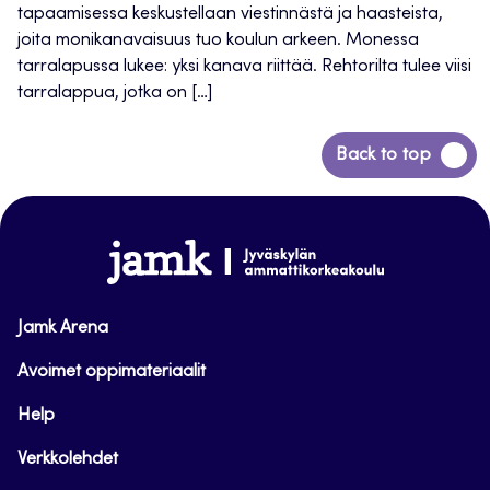
tapaamisessa keskustellaan viestinnästä ja haasteista,
joita monikanavaisuus tuo koulun arkeen. Monessa
tarralapussa lukee: yksi kanava riittää. Rehtorilta tulee viisi
tarralappua, jotka on […]
Siirry
Back to top
takaisin
sivun
alkuun
www.jamk.fi
Jamk Arena
Avoimet oppimateriaalit
Help
Verkkolehdet