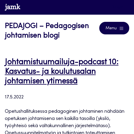
Siirry
www.jamk.fi
Blogs
suoraan
sisältöön
PEDAJOGI – Pedagogisen
Menu
johtamisen blogi
Johtamistuumailuja-podcast 10:
Kasvatus- ja koulutusalan
johtamisen ytimessä
17.5.2022
Opetushallituksessa pedagoginen johtaminen nähdään
opetuksen johtamisena sen kaikilla tasoilla (yksilö,
työyhteisö sekä valtakunnallinen järjestelmätaso).
Opetussuunnitelmatyön ja tutkintojen toteuttamisen