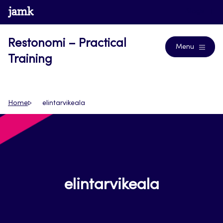
Siirry
www.jamk.fi
Blogs
suoraan
sisältöön
Restonomi – Practical
Menu
Training
Home
elintarvikeala
elintarvikeala