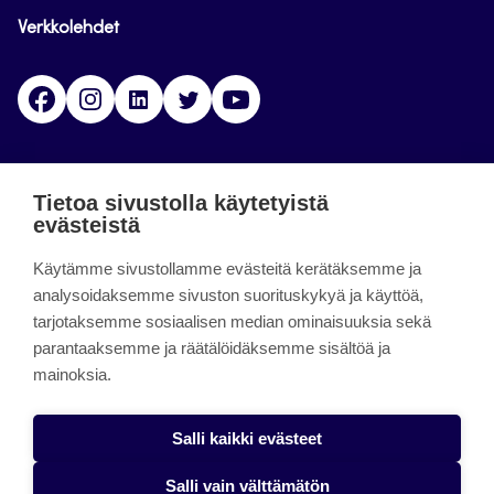
Verkkolehdet
Facebook
Instagram
Linkedin
Twitter
YouTube
Jamk blogs
Tietoa sivustolla käytetyistä
evästeistä
Updating the blogs of the Jamk blog service has
Käytämme sivustollamme evästeitä kerätäksemme ja
ended on September 11, 2023.
analysoidaksemme sivuston suorituskykyä ja käyttöä,
tarjotaksemme sosiaalisen median ominaisuuksia sekä
About the site
parantaaksemme ja räätälöidäksemme sisältöä ja
mainoksia.
Käyttöehdot
Saavutettavuusseloste
Salli kaikki evästeet
Alasottoilmoitus
Salli vain välttämätön