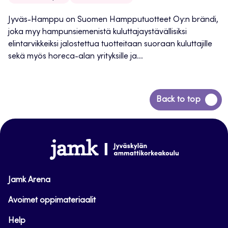
Jyväs-Hamppu on Suomen Hampputuotteet Oy:n brändi,
joka myy hampunsiemenistä kuluttajaystävällisiksi
elintarvikkeiksi jalostettua tuotteitaan suoraan kuluttajille
sekä myös horeca-alan yrityksille ja...
Siirry
Back to top
takaisin
sivun
alkuun
www.jamk.fi
Jamk Arena
Avoimet oppimateriaalit
Help