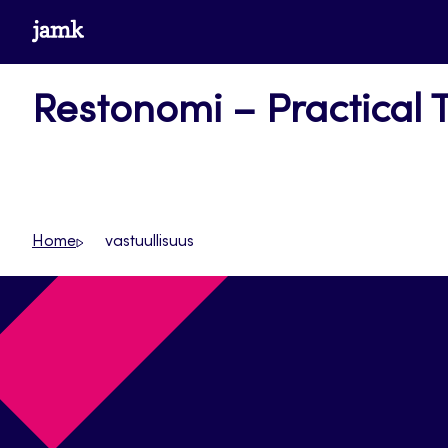
Siirry
www.jamk.fi
suoraan
sisältöön
Restonomi – Practical 
Home
vastuullisuus