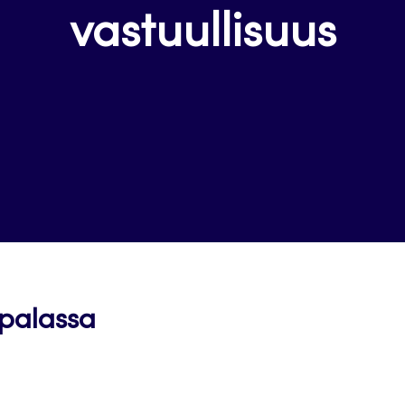
vastuullisuus
spalassa