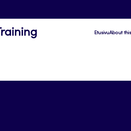
Training
Etusivu
About thi