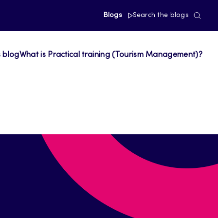
Blogs
Search the blogs
s blog
What is Practical training (Tourism Management)?