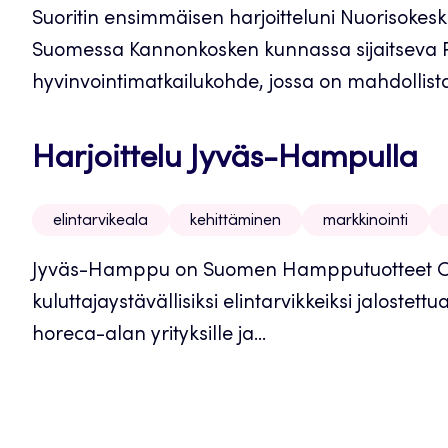
Suoritin ensimmäisen harjoitteluni Nuorisokesk
Suomessa Kannonkosken kunnassa sijaitseva Pi
hyvinvointimatkailukohde, jossa on mahdollista 
Harjoittelu Jyväs-Hampulla
elintarvikeala
kehittäminen
markkinointi
Jyväs-Hamppu on Suomen Hampputuotteet Oy
kuluttajaystävällisiksi elintarvikkeiksi jalostet
horeca-alan yrityksille ja...