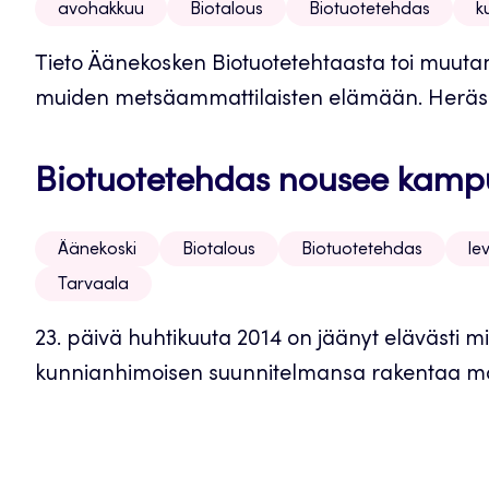
avohakkuu
Biotalous
Biotuotetehdas
k
Tieto Äänekosken Biotuotetehtaasta toi muuta
muiden metsäammattilaisten elämään. Heräsi v
Biotuotetehdas nousee kamp
Äänekoski
Biotalous
Biotuotetehdas
le
Tarvaala
23. päivä huhtikuuta 2014 on jäänyt elävästi mie
kunnianhimoisen suunnitelmansa rakentaa maa