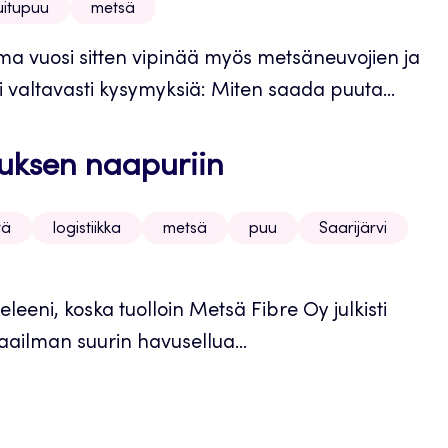
uitupuu
metsä
ma vuosi sitten vipinää myös metsäneuvojien ja
altavasti kysymyksiä: Miten saada puuta...
uksen naapuriin
vä
logistiikka
metsä
puu
Saarijärvi
leeni, koska tuolloin Metsä Fibre Oy julkisti
ilman suurin havusellua...