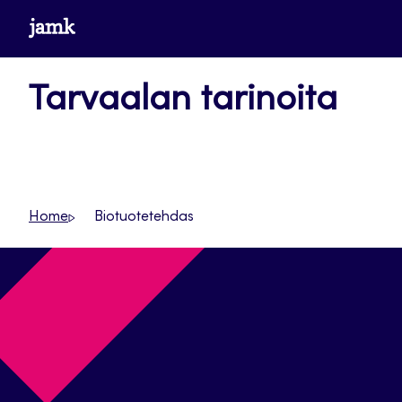
Siirry
www.jamk.fi
suoraan
sisältöön
Tarvaalan tarinoita
Home
Biotuotetehdas