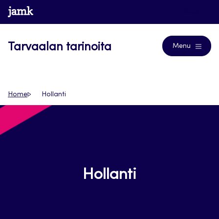
Siirry
www.jamk.fi
Blogs
suoraan
sisältöön
Tarvaalan tarinoita
Menu
Home
Hollanti
Hollanti