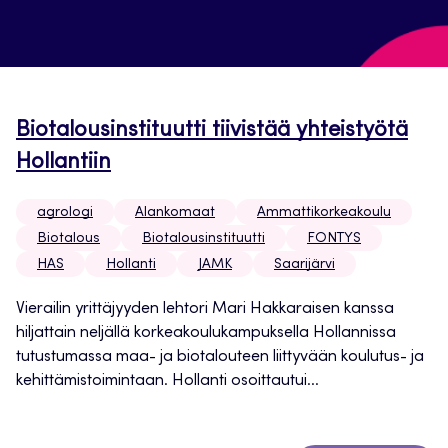
Biotalousinstituutti tiivistää yhteistyötä
Hollantiin
agrologi
Alankomaat
Ammattikorkeakoulu
Biotalous
Biotalousinstituutti
FONTYS
HAS
Hollanti
JAMK
Saarijärvi
Vierailin yrittäjyyden lehtori Mari Hakkaraisen kanssa
hiljattain neljällä korkeakoulukampuksella Hollannissa
tutustumassa maa- ja biotalouteen liittyvään koulutus- ja
kehittämistoimintaan. Hollanti osoittautui...