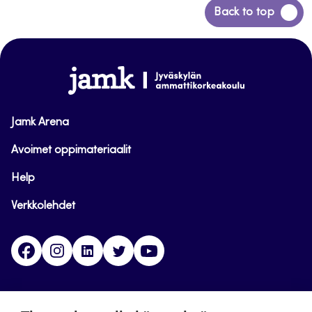
Siirry
Back to top
takaisin
sivun
alkuun
www.jamk.fi
Jamk Arena
Avoimet oppimateriaalit
Help
Verkkolehdet
Facebook
Instagram
Linkedin
Twitter
YouTube
Jamk blogs