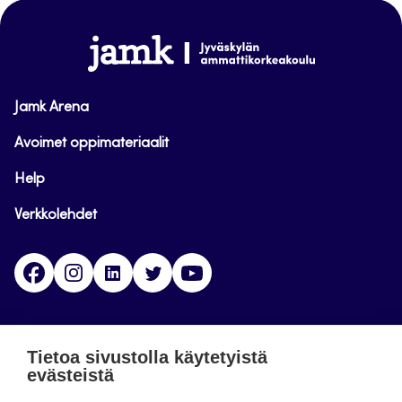
sivun
alkuun
www.jamk.fi
Jamk Arena
Avoimet oppimateriaalit
Help
Verkkolehdet
Facebook
Instagram
Linkedin
Twitter
YouTube
Jamk blogs
Tietoa sivustolla käytetyistä
evästeistä
Jamkin blogipalvelu. Blogien päivittäminen on