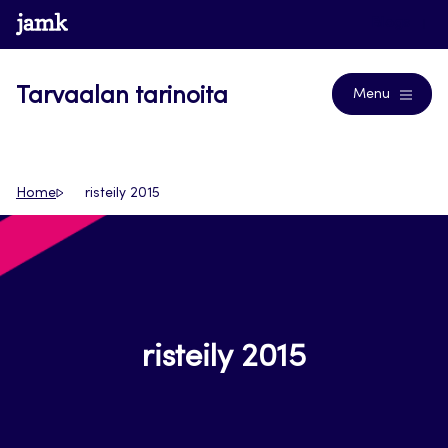
Siirry
www.jamk.fi
Blogs
suoraan
sisältöön
Tarvaalan tarinoita
Menu
Home
risteily 2015
risteily 2015