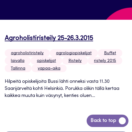
Agroholistiristeily 25-26.3.2015
agroholistiristeily
agrologiopiskelijat
Buffet
laivalla
opiskelijat
Risteily
risteily 2015
Tallinna
vapaa-aika
Hilpeitä opiskelijoita Bussi lähti onneksi vasta 11.30
Saarijärveltä kohti Helsinkiä. Porukka olikin tällä kertaa
kaikkea muuta kuin väsynyt, kenties oluen...
Siirry
Back to top
takaisin