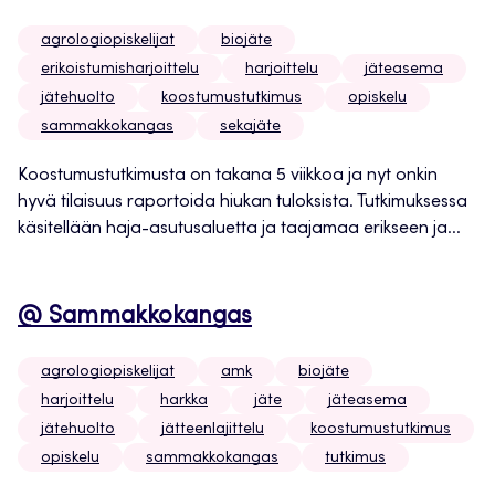
agrologiopiskelijat
biojäte
erikoistumisharjoittelu
harjoittelu
jäteasema
jätehuolto
koostumustutkimus
opiskelu
sammakkokangas
sekajäte
Koostumustutkimusta on takana 5 viikkoa ja nyt onkin
hyvä tilaisuus raportoida hiukan tuloksista. Tutkimuksessa
käsitellään haja-asutusaluetta ja taajamaa erikseen ja...
@ Sammakkokangas
agrologiopiskelijat
amk
biojäte
harjoittelu
harkka
jäte
jäteasema
jätehuolto
jätteenlajittelu
koostumustutkimus
opiskelu
sammakkokangas
tutkimus