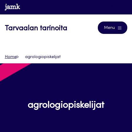
Siirry
www.jamk.fi
Blogs
suoraan
sisältöön
Tarvaalan tarinoita
Menu
Home
agrologiopiskelijat
agrologiopiskelijat