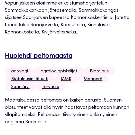
Vapun jälkeen aloitimme erikoistumisharjoittelun
Sammakkokankaan jäteasemalla. Sammakkokangas
sijaitsee Saarijärven kupeessa Kannonkoskentiellä. Jätettä
tänne tulee Saarijärveltä, Karstulasta, Kinnulasta,
Kannonkoskelta, Kivijärveltä sekä...
Huolehdi peltomaasta
agrologi
agrologiopiskelijat
Biotalous
Biotalousinstituutti
JAMK
Maaperä
Saarijärvi
Tarvaala
Maataloudessa peltomaa on kaiken perusta. Suomen
olosuhteet voivat olla hyvin haastavat peltomaan kunnon
ylläpitämiseksi. Peltomaan tiivistyminen onkin yleinen
onglema Suomessa....