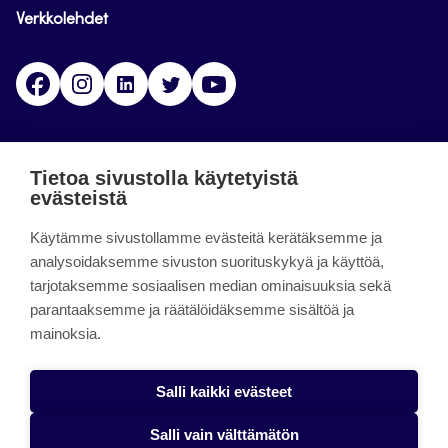
Verkkolehdet
Facebook
Instagram
Linkedin
Twitter
YouTube
Jamk blogs
Tietoa sivustolla käytetyistä
evästeistä
Jamkin blogipalvelu. Blogien päivittäminen on
Käytämme sivustollamme evästeitä kerätäksemme ja
päättynyt 11.9.2023.
analysoidaksemme sivuston suorituskykyä ja käyttöä,
tarjotaksemme sosiaalisen median ominaisuuksia sekä
About the site
parantaaksemme ja räätälöidäksemme sisältöä ja
mainoksia.
Käyttöehdot
Saavutettavuusseloste
Salli kaikki evästeet
Alasottoilmoitus
Salli vain välttämätön