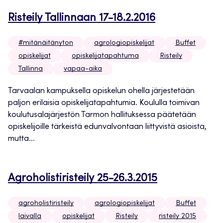
Risteily Tallinnaan 17-18.2.2016
#mitänäitänyton
agrologiopiskelijat
Buffet
opiskelijat
opiskelijatapahtuma
Risteily
Tallinna
vapaa-aika
Tarvaalan kampuksella opiskelun ohella järjestetään
paljon erilaisia opiskelijatapahtumia. Koululla toimivan
koulutusalajärjestön Tarmon hallituksessa päätetään
opiskelijoille tärkeistä edunvalvontaan liittyvistä asioista,
mutta...
Agroholistiristeily 25-26.3.2015
agroholistiristeily
agrologiopiskelijat
Buffet
laivalla
opiskelijat
Risteily
risteily 2015