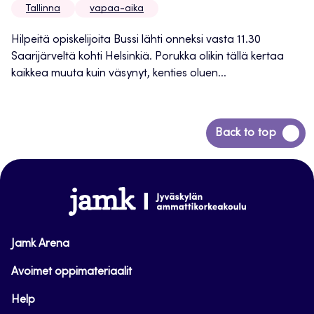
Tallinna
vapaa-aika
Hilpeitä opiskelijoita Bussi lähti onneksi vasta 11.30
Saarijärveltä kohti Helsinkiä. Porukka olikin tällä kertaa
kaikkea muuta kuin väsynyt, kenties oluen...
Siirry
Back to top
takaisin
sivun
alkuun
www.jamk.fi
Jamk Arena
Avoimet oppimateriaalit
Help