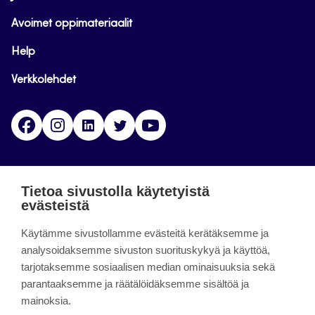
Avoimet oppimateriaalit
Help
Verkkolehdet
Facebook
Instagram
Linkedin
Twitter
YouTube
Jamk blogs
Tietoa sivustolla käytetyistä
evästeistä
Jamkin blogipalvelu. Blogien päivittäminen on
Käytämme sivustollamme evästeitä kerätäksemme ja
päättynyt 11.9.2023.
analysoidaksemme sivuston suorituskykyä ja käyttöä,
tarjotaksemme sosiaalisen median ominaisuuksia sekä
About the site
parantaaksemme ja räätälöidäksemme sisältöä ja
mainoksia.
Käyttöehdot