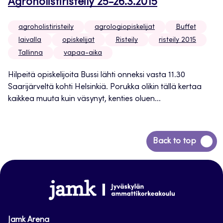
Agroholistiristeily 25-26.3.2015
agroholistiristeily
agrologiopiskelijat
Buffet
laivalla
opiskelijat
Risteily
risteily 2015
Tallinna
vapaa-aika
Hilpeitä opiskelijoita Bussi lähti onneksi vasta 11.30
Saarijärveltä kohti Helsinkiä. Porukka olikin tällä kertaa
kaikkea muuta kuin väsynyt, kenties oluen...
Siirry
Back to top
takaisin
sivun
alkuun
www.jamk.fi
Jamk Arena