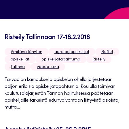
Risteily Tallinnaan 17-18.2.2016
#mitänäitänyton
agrologiopiskelijat
Buffet
opiskelijat
opiskelijatapahtuma
Risteily
Tallinna
vapaa-aika
Tarvaalan kampuksella opiskelun ohella järjestetään
paljon erilaisia opiskelijatapahtumia. Koululla toimivan
koulutusalajärjestön Tarmon hallituksessa päätetään
opiskelijoille tärkeistä edunvalvontaan liittyvistä asioista,
mutta...