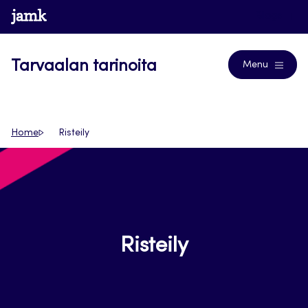
Siirry
www.jamk.fi
Blogs
suoraan
sisältöön
Tarvaalan tarinoita
Menu
Home
Risteily
Risteily