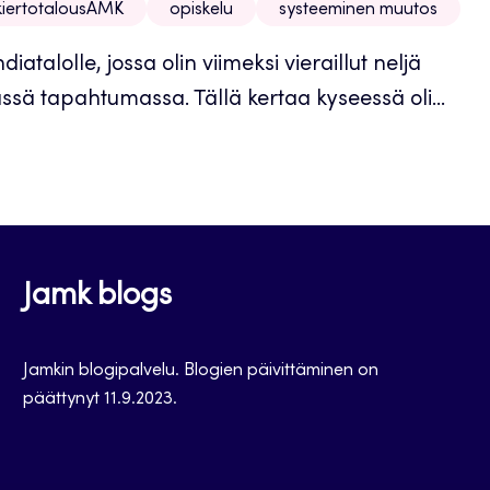
kiertotalousAMK
opiskelu
systeeminen muutos
atalolle, jossa olin viimeksi vieraillut neljä
ssä tapahtumassa. Tällä kertaa kyseessä oli...
Jamk blogs
Jamkin blogipalvelu. Blogien päivittäminen on
päättynyt 11.9.2023.