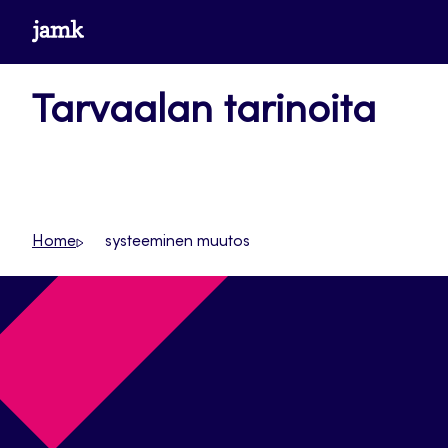
Siirry
www.jamk.fi
suoraan
sisältöön
Tarvaalan tarinoita
Home
systeeminen muutos