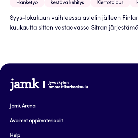
Hanketyö
kestävä kehitys
Kiertotalous
Syys-lokakuun vaihteessa astelin jälleen Finlandi
kuukautta sitten vastaavassa Sitran järjestämä
www.jamk.fi
Jamk Arena
Avoimet oppimateriaalit
Help