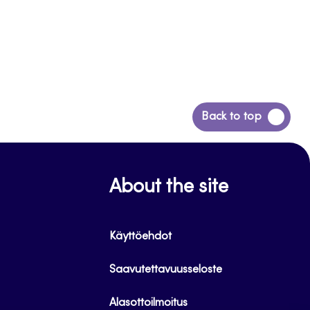
Siirry
Back to top
takaisin
sivun
alkuun
About the site
Käyttöehdot
Saavutettavuusseloste
Alasottoilmoitus