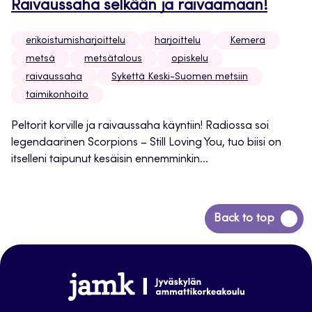
Raivaussaha selkään ja raivaamaan!
erikoistumisharjoittelu
harjoittelu
Kemera
metsä
metsätalous
opiskelu
raivaussaha
Sykettä Keski-Suomen metsiin
taimikonhoito
Peltorit korville ja raivaussaha käyntiin! Radiossa soi
legendaarinen Scorpions – Still Loving You, tuo biisi on
itselleni taipunut kesäisin ennemminkin...
Siirry
Back to top
takaisin
sivun
alkuun
www.jamk.fi