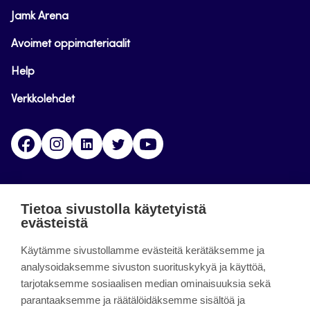
Jamk Arena
Avoimet oppimateriaalit
Help
Verkkolehdet
Facebook
Instagram
Linkedin
Twitter
YouTube
Jamk blogs
Tietoa sivustolla käytetyistä
evästeistä
Jamkin blogipalvelu. Blogien päivittäminen on
Käytämme sivustollamme evästeitä kerätäksemme ja
päättynyt 11.9.2023.
analysoidaksemme sivuston suorituskykyä ja käyttöä,
tarjotaksemme sosiaalisen median ominaisuuksia sekä
About the site
parantaaksemme ja räätälöidäksemme sisältöä ja