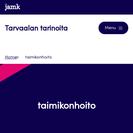
Siirry
www.jamk.fi
Blogs
suoraan
sisältöön
Tarvaalan tarinoita
Menu
Home
taimikonhoito
taimikonhoito