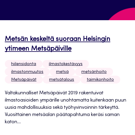
Metsän keskeltä suoraan Helsingin
ytimeen Metsäpäiville
hiilensidonta
ilmastokestävyys
ilmastonmuutos
metsä
metsänhoito
Metsäpäivät
metsätalous
taimikonhoito
Valtakunnalliset Metsäpäivät 2019 rakentuivat
ilmastoasioiden ympärille unohtamatta kuitenkaan puun
uusia mahdollisuuksia sekä työhyvinvoinnin tärkeyttä.
Vuosittainen metsäalan päätapahtuma keräsi saman
katon...