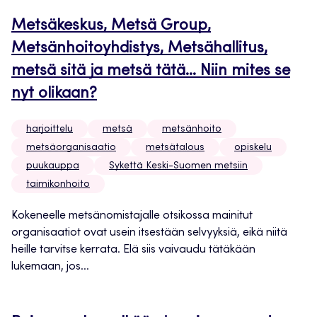
Metsäkeskus, Metsä Group,
Metsänhoitoyhdistys, Metsähallitus,
metsä sitä ja metsä tätä… Niin mites se
nyt olikaan?
harjoittelu
metsä
metsänhoito
metsäorganisaatio
metsätalous
opiskelu
puukauppa
Sykettä Keski-Suomen metsiin
taimikonhoito
Kokeneelle metsänomistajalle otsikossa mainitut
organisaatiot ovat usein itsestään selvyyksiä, eikä niitä
heille tarvitse kerrata. Elä siis vaivaudu tätäkään
lukemaan, jos...