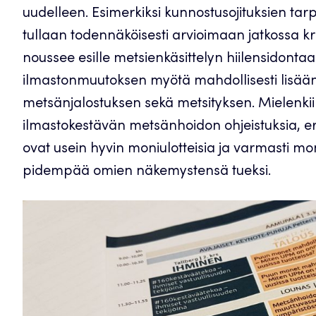
uudelleen. Esimerkiksi kunnostusojituksien ta
tullaan todennäköisesti arvioimaan jatkossa 
noussee esille metsienkäsittelyn hiilensidontaa
ilmastonmuutoksen myötä mahdollisesti lisään
metsänjalostuksen sekä metsityksen. Mielenk
ilmastokestävän metsänhoidon ohjeistuksia, erit
ovat usein hyvin moniulotteisia ja varmasti mo
pidempää omien näkemystensä tueksi.