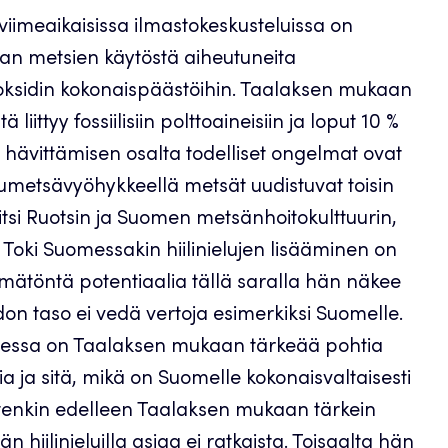
viimeaikaisissa ilmastokeskusteluissa on
taan metsien käytöstä aiheutuneita
idioksidin kokonaispäästöihin. Taalaksen mukaan
liittyy fossiilisiin polttoaineisiin ja loput 10 %
 hävittämisen osalta todelliset ongelmat ovat
umetsävyöhykkeellä metsät uudistuvat toisin
tsi Ruotsin ja Suomen metsänhoitokulttuurin,
Toki Suomessakin hiilinielujen lisääminen on
töntä potentiaalia tällä saralla hän näkee
on taso ei vedä vertoja esimerkiksi Suomelle.
isessa on Taalaksen mukaan tärkeää pohtia
sia ja sitä, mikä on Suomelle kokonaisvaltaisesti
itenkin edelleen Taalaksen mukaan tärkein
 hiilinieluilla asiaa ei ratkaista. Toisaalta hän