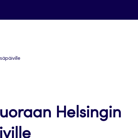
äpäiville
suoraan Helsingin
ville