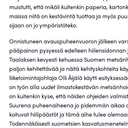
muistutti, että mikäli kuitenkin paperia, karton
maissa niitä on kestävintä tuottaa ja myös p
sijaan on jo ympäristöteko.
Onnistuneen avauspuheenvuoron jälkeen vars
pääpainon pysyessä edelleen hiilensidonnan ja
Taalaksen kevyesti kehuessa Suomen metsänhoi
paljon kehitettävää ja näitä kehityskohteita k
liiketoimintajohtaja Olli Äijälä käytti esityks
on työn alla uudet ilmastokestävän metsänhoi
on kuitenkin kyse, että näiden ohjeiden valmi
Suurena puheenaiheena jo pidemmän aikaa on o
koituvat hiilipäästöt ja tämä aihe tulee olemaan
Todennäköisesti suometsien kasvatusmenetelmi