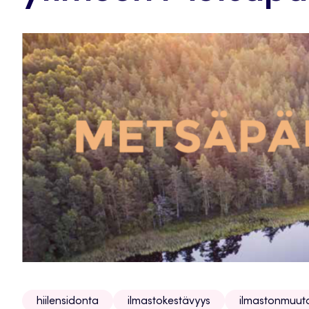
hiilensidonta
ilmastokestävyys
ilmastonmuut