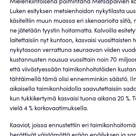
Mielenkiintoisena poimintana Metsäpäivien ka
Luken esityksen metsienhoidon nykytilasta uu
käsiteltiin muun muassa eri skenaarioita siitä, mi
ne jätetään tyystin hoitamatta. Kalvoilla esitetyt
laitettaisiin nyt kuntoon, kasvaisi vuosittaisten
nykytasoon verrattuna seuraavan viiden vuoden
kustannusten nousua vuosittain noin 70 miljoon
että viivästyessään taimikonhoitotöiden kusta
tähtäimellä tämä olisi ennemminkin säästö. Il
aikaisella taimikonhoidolla saavutettaisiin sad
kun tukkikertymä kasvaisi tuona aikana 20 %. 
vielä 4 % korkovaatimuksella.
Kaaviot, joissa ennustettiin eri taimikonhoitomä
herättivät väistämättä erään epäilyksen ja sa