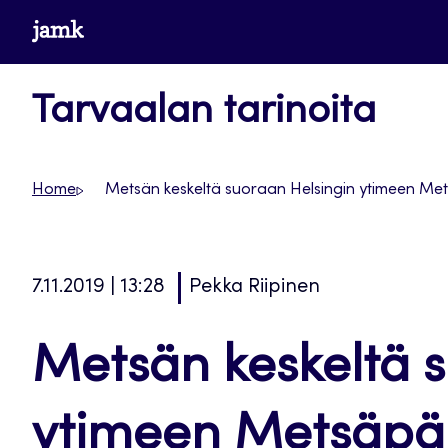
Siirry
www.jamk.fi
suoraan
sisältöön
Tarvaalan tarinoita
Home
Metsän keskeltä suoraan Helsingin ytimeen Mets
7.11.2019 | 13:28
Pekka Riipinen
Metsän keskeltä 
ytimeen Metsäpäi