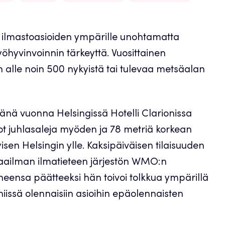
t ilmastoasioiden ympärille unohtamatta
öhyvinvoinnin tärkeyttä. Vuosittainen
lle noin 500 nykyistä tai tulevaa metsäalan
 tänä vuonna Helsingissä Hotelli Clarionissa
enot juhlasaleja myöden ja 78 metriä korkean
sen Helsingin ylle. Kaksipäiväisen tilaisuuden
aailman ilmatieteen järjestön WMO:n
heensa päätteeksi hän toivoi tolkkua ympärillä
 niissä olennaisiin asioihin epäolennaisten