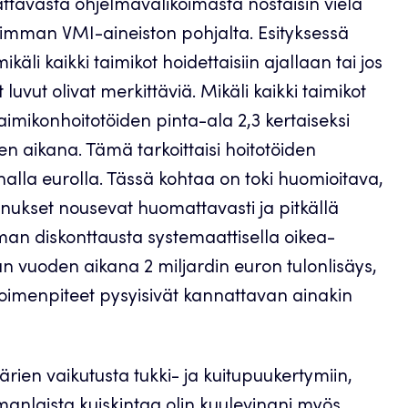
ttavasta ohjelmavalikoimasta nostaisin vielä
simman VMI-aineiston pohjalta. Esityksessä
käli kaikki taimikot hoidettaisiin ajallaan tai jos
 luvut olivat merkittäviä. Mikäli kaikki taimikot
 taimikonhoitotöiden pinta-ala 2,3 kertaiseksi
 aikana. Tämä tarkoittaisi hoitotöiden
alla eurolla. Tässä kohtaa on toki huomioitava,
nnukset nousevat huomattavasti ja pitkällä
man diskonttausta systemaattisella oikea-
an vuoden aikana 2 miljardin euron tulonlisäys,
Toimenpiteet pysyisivät kannattavan ainakin
ärien vaikutusta tukki- ja kuitupuukertymiin,
manlaista kuiskintaa olin kuulevinani myös