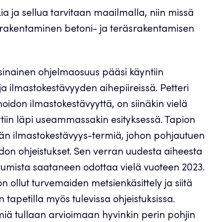
kia ja sellua tarvitaan maailmalla, niin missä
uurakentaminen betoni- ja teräsrakentamisen
inainen ohjelmaosuus pääsi käyntiin
 ilmastokestävyyden aihepiireissä. Petteri
don ilmastokestävyyttä, on siinäkin vielä
äytiin läpi useammassakin esityksessä. Tapion
essään ilmastokestävyys-termiä, johon pohjautuen
don ohjeistukset. Sen verran uudesta aiheesta
stumista saataneen odottaa vielä vuoteen 2023.
llut turvemaiden metsienkäsittely ja siitä
 tapetilla myös tulevissa ohjeistuksissa.
ä tullaan arvioimaan hyvinkin perin pohjin