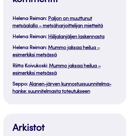
Helena Reiman
:
Paljon on muuttunut
metsäalalla – metsäharjoittelijan mietteitä
Helena Reiman
:
Hiilijalanjäljen laskennasta
Helena Reiman
:
Mummo jaksaa heilua –
esimerkiksi metsässä
Riitta Koivukoski
:
Mummo jaksaa heilua –
esimerkiksi metsässä
Seppo
:
Alanen-järven kunnostussuunnitelma-
hanke: suunnitelmasta toteutukseen
Arkistot