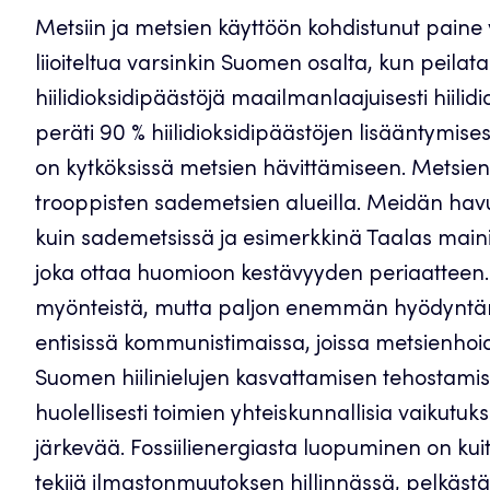
Metsiin ja metsien käyttöön kohdistunut paine 
liioiteltua varsinkin Suomen osalta, kun peila
hiilidioksidipäästöjä maailmanlaajuisesti hiil
peräti 90 % hiilidioksidipäästöjen lisääntymisestä 
on kytköksissä metsien hävittämiseen. Metsien
trooppisten sademetsien alueilla. Meidän hav
kuin sademetsissä ja esimerkkinä Taalas maini
joka ottaa huomioon kestävyyden periaatteen. 
myönteistä, mutta paljon enemmän hyödyntämä
entisissä kommunistimaissa, joissa metsienhoid
Suomen hiilinielujen kasvattamisen tehostam
huolellisesti toimien yhteiskunnallisia vaikutuk
järkevää. Fossiilienergiasta luopuminen on ku
tekijä ilmastonmuutoksen hillinnässä, pelkästään