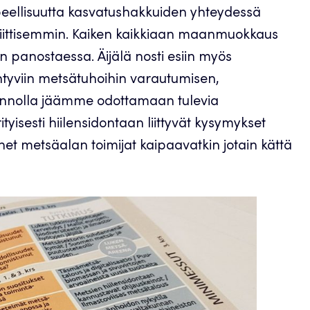
rpeellisuutta kasvatushakkuiden yhteydessä
kriittisemmin. Kaiken kaikkiaan maanmuokkaus
n panostaessa. Äijälä nosti esiin myös
tyviin metsätuhoihin varautumisen,
iinnolla jäämme odottamaan tulevia
yisesti hiilensidontaan liittyvät kysymykset
net metsäalan toimijat kaipaavatkin jotain kättä