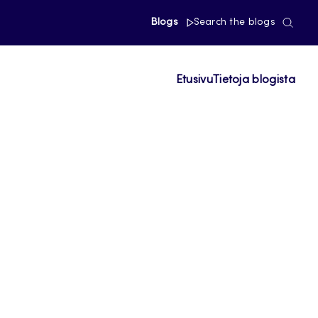
Blogs
Search the blogs
Etusivu
Tietoja blogista