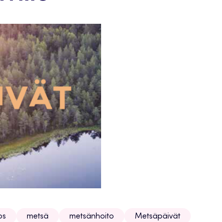
os
metsä
metsänhoito
Metsäpäivät