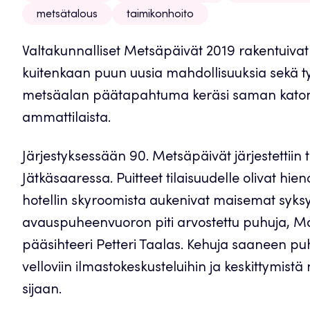
metsätalous
taimikonhoito
Valtakunnalliset Metsäpäivät 2019 rakentuiva
kuitenkaan puun uusia mahdollisuuksia sekä ty
metsäalan päätapahtuma keräsi saman katon a
ammattilaista.
Järjestyksessään 90. Metsäpäivät järjestettiin
Jätkäsaaressa. Puitteet tilaisuudelle olivat hi
hotellin skyroomista aukenivat maisemat syksyi
avauspuheenvuoron piti arvostettu puhuja, M
pääsihteeri Petteri Taalas. Kehuja saaneen pu
velloviin ilmastokeskusteluihin ja keskittymistä
sijaan.