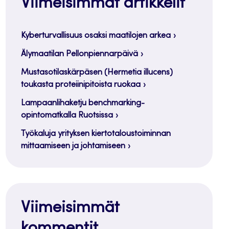
Viimeisimmät artikkelit
Kyberturvallisuus osaksi maatilojen arkea
Älymaatilan Pellonpiennarpäivä
Mustasotilaskärpäsen (Hermetia illucens)
toukasta proteiinipitoista ruokaa
Lampaanlihaketju benchmarking-
opintomatkalla Ruotsissa
Työkaluja yrityksen kiertotaloustoiminnan
mittaamiseen ja johtamiseen
Viimeisimmät
kommentit