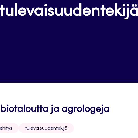
tulevaisuudentekij
iotaloutta ja agrologeja
ehitys
tulevaisuudentekijä