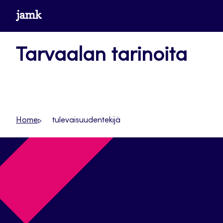
Siirry
www.jamk.fi
suoraan
sisältöön
Tarvaalan tarinoita
Home
tulevaisuudentekijä