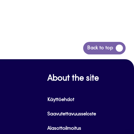
Siirry
Back to top
takaisin
sivun
alkuun
About the site
Käyttöehdot
Saavutettavuusseloste
Alasottoilmoitus