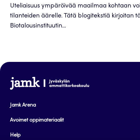
Uteliaisuus ympäröivää maailmaa kohtaan voi j
tilanteiden äärelle. Tätä blogitekstiä kirjoitan 
Biotalousinstituutin...
www.jamk.fi
Jamk Arena
Avoimet oppimateriaalit
Help