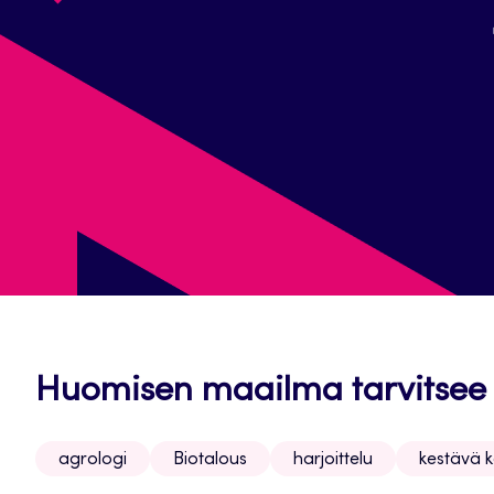
Huomisen maailma tarvitsee b
agrologi
Biotalous
harjoittelu
kestävä k