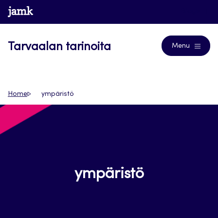
Siirry
www.jamk.fi
Blogs
suoraan
sisältöön
Tarvaalan tarinoita
Menu
Home
ympäristö
ympäristö