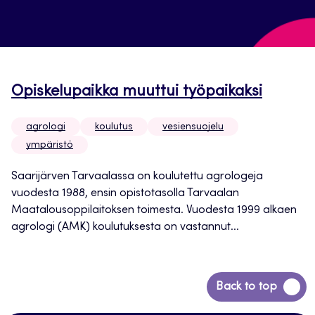
Opiskelupaikka muuttui työpaikaksi
agrologi
koulutus
vesiensuojelu
ympäristö
Saarijärven Tarvaalassa on koulutettu agrologeja
vuodesta 1988, ensin opistotasolla Tarvaalan
Maatalousoppilaitoksen toimesta. Vuodesta 1999 alkaen
agrologi (AMK) koulutuksesta on vastannut...
Siirry
Back to top
takaisin