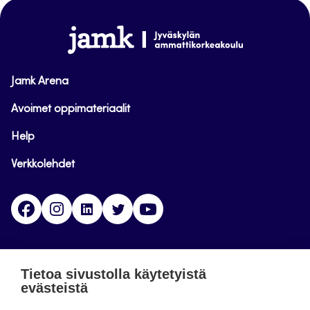
sivun
alkuun
www.jamk.fi
Jamk Arena
Avoimet oppimateriaalit
Help
Verkkolehdet
Facebook
Instagram
Linkedin
Twitter
YouTube
Jamk blogs
Tietoa sivustolla käytetyistä
evästeistä
Jamkin blogipalvelu. Blogien päivittäminen on