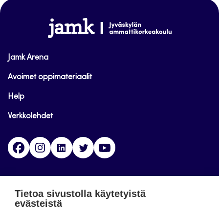
sivun
alkuun
www.jamk.fi
Jamk Arena
Avoimet oppimateriaalit
Help
Verkkolehdet
Facebook
Instagram
Linkedin
Twitter
YouTube
Jamk blogs
Tietoa sivustolla käytetyistä
evästeistä
Jamkin blogipalvelu. Blogien päivittäminen on