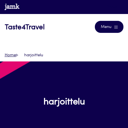
Siirry
www.jamk.fi
Blogs
suoraan
sisältöön
Taste4Travel
Menu
Home
harjoittelu
harjoittelu