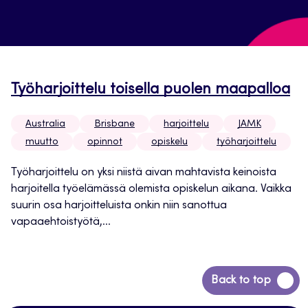
Työharjoittelu toisella puolen maapalloa
Australia
Brisbane
harjoittelu
JAMK
muutto
opinnot
opiskelu
työharjoittelu
Työharjoittelu on yksi niistä aivan mahtavista keinoista
harjoitella työelämässä olemista opiskelun aikana. Vaikka
suurin osa harjoitteluista onkin niin sanottua
vapaaehtoistyötä,...
Siirry
Back to top
takaisin