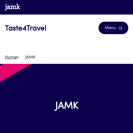
Siirry
www.jamk.fi
Blogs
suoraan
sisältöön
Taste4Travel
Menu
Home
JAMK
JAMK