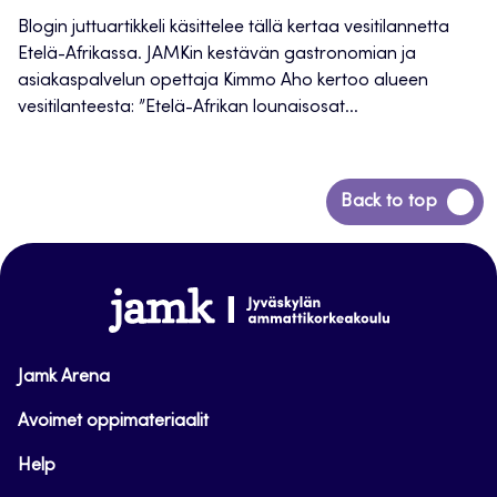
Blogin juttuartikkeli käsittelee tällä kertaa vesitilannetta
Etelä-Afrikassa. JAMKin kestävän gastronomian ja
asiakaspalvelun opettaja Kimmo Aho kertoo alueen
vesitilanteesta: ”Etelä-Afrikan lounaisosat...
Siirry
Back to top
takaisin
sivun
alkuun
www.jamk.fi
Jamk Arena
Avoimet oppimateriaalit
Help