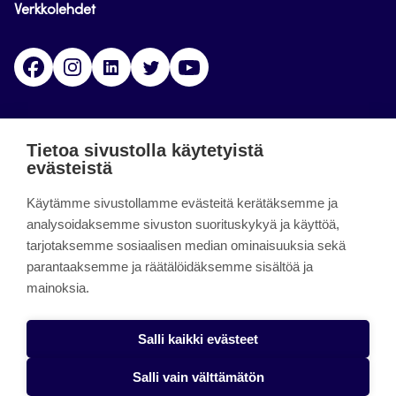
Verkkolehdet
Facebook
Instagram
Linkedin
Twitter
YouTube
Jamk blogs
Tietoa sivustolla käytetyistä
evästeistä
Jamkin blogipalvelu. Blogien päivittäminen on
Käytämme sivustollamme evästeitä kerätäksemme ja
päättynyt 11.9.2023.
analysoidaksemme sivuston suorituskykyä ja käyttöä,
tarjotaksemme sosiaalisen median ominaisuuksia sekä
About the site
parantaaksemme ja räätälöidäksemme sisältöä ja
mainoksia.
Käyttöehdot
Saavutettavuusseloste
Salli kaikki evästeet
Alasottoilmoitus
Salli vain välttämätön