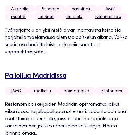
Australia
Brisbane
harjoittelu
JAMK
muutto
opinnot
opiskelu
työharjoittelu
Työharjoittelu on yksi niistä aivan mahtavista keinoista
harjoitella työelämässä olemista opiskelun aikana. Vaikka
suurin osa harjoitteluista onkin niin sanottua
vapaaehtoistyötä,...
Palloilua Madridissa
JAMK
matkailu
opintomatka
restonomi
Restonomiopiskelijoiden Madridin opintomatka jatkui
viikonloppuna jalkapallopainotteisesti. Lauantaiaamuna
osallistuimme luennoille, joissa puhui monipuolinen ja
kansainvälinen joukko urheilualan vaikuttajia. Näistä
lähinnä omaa...