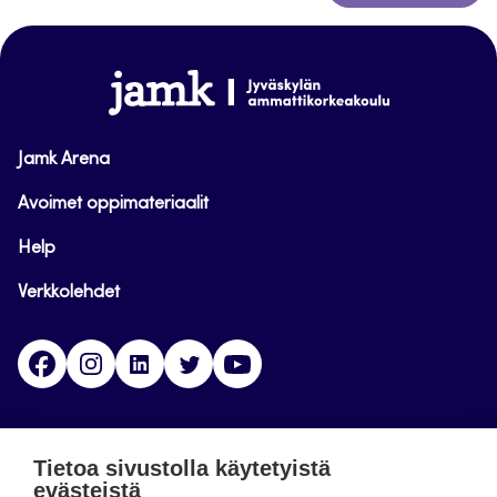
takaisin
sivun
alkuun
www.jamk.fi
Jamk Arena
Avoimet oppimateriaalit
Help
Verkkolehdet
Facebook
Instagram
Linkedin
Twitter
YouTube
Jamk blogs
Tietoa sivustolla käytetyistä
evästeistä