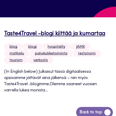
Taste4Travel -blogi kiittää ja kumartaa
blog
blogi
hospitality
JAMK
matkailu
palveluliiketoiminta
restonomi
tourism
verkosto
(In English below) Julkaisut tässä digitaalisessa
ajassamme jättävät aina jälkensä – niin myös
Taste4Travel -blogimme.Olemme saaneet vuosien
varrella lukea monista...
Siirry
Back to top