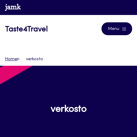
Siirry
www.jamk.fi
Blogs
suoraan
sisältöön
Taste4Travel
Menu
Home
verkosto
verkosto