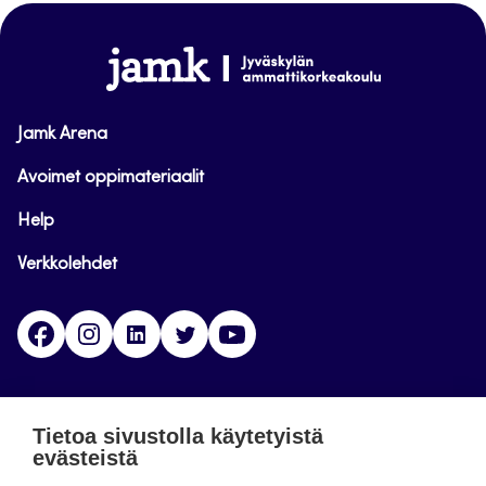
sivun
alkuun
www.jamk.fi
Jamk Arena
Avoimet oppimateriaalit
Help
Verkkolehdet
Facebook
Instagram
Linkedin
Twitter
YouTube
Jamk blogs
Tietoa sivustolla käytetyistä
evästeistä
Jamkin blogipalvelu. Blogien päivittäminen on