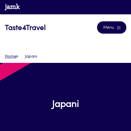
Siirry
www.jamk.fi
Blogs
suoraan
sisältöön
Taste4Travel
Menu
Home
Japani
Japani