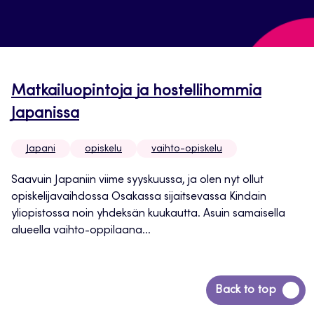
Matkailuopintoja ja hostellihommia
Japanissa
Japani
opiskelu
vaihto-opiskelu
Saavuin Japaniin viime syyskuussa, ja olen nyt ollut
opiskelijavaihdossa Osakassa sijaitsevassa Kindain
yliopistossa noin yhdeksän kuukautta. Asuin samaisella
alueella vaihto-oppilaana...
Siirry
Back to top
takaisin