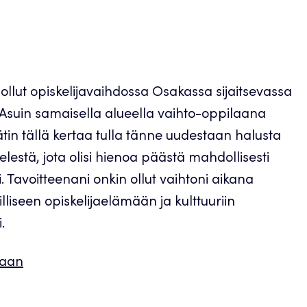
 ollut opiskelijavaihdossa Osakassa sijaitsevassa
 Asuin samaisella alueella vaihto-oppilaana
tin tällä kertaa tulla tänne uudestaan halusta
ielestä, jota olisi hienoa päästä mahdollisesti
Tavoitteenani onkin ollut vaihtoni aikana
iseen opiskelijaelämään ja kulttuuriin
.