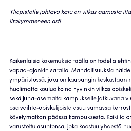
Yliopistolle johtava katu on vilkas aamusta il
iltakymmeneen asti
Kaikenlaisia kokemuksia täällä on todella ehtiny
vapaa-ajankin saralla. Mahdollisuuksia näiden
ympäristössä, joka on kaupungin keskustaan 
huolimatta kouluaikoina hyvinkin vilkas opiskel
sekä juna-asemalta kampukselle jatkuvana virta
osa vaihto-opiskelijoista asuu samassa kerrosta
kävelymatkan päässä kampuksesta. Kaikilla on
varusteltu asuntonsa, joka koostuu yhdestä hu