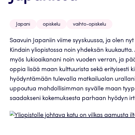
Japani
opiskelu
vaihto-opiskelu
Saavuin Japaniin viime syyskuussa, ja olen nyt
Kindain yliopistossa noin yhdeksän kuukautta.
myös lukioaikanani noin vuoden verran, ja pää
oppia lisää maan kulttuurista sekä erityisesti k
hyödyntämään tulevalla matkailualan urallani. 
uppoutua mahdollisimman syvälle maan tyypill
saadakseni kokemuksesta parhaan hyödyn irti