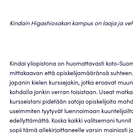
Kindain Higashiosakan kampus on laaja ja ve
Kindai yliopistona on huomattavasti koto-S
mittakaavan että opiskelijamääränsä suhteen. 
japanin kielen kurssejakin, jotka eroavat m
kohdalla jonkin verran toisistaan. Useat matka
kursseistani pidetään satoja opiskelijoita mahd
useimmiten tyytyvät luennoimaan kuuntelijoilt
edellyttämättä. Koska kaikki valitsemani tunnit
sopii tämä allekirjoittaneelle varsin mainiosti 