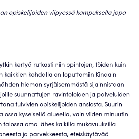
taan opiskelijoiden viipyessä kampuksella jopa
tkin kertyä rutkasti niin opintojen, töiden kuin
 kaikkien kohdalla on loputtomiin Kindain
nähden hieman syrjäisemmästä sijainnistaan
ijoille suunnattujen ravintoloiden ja palveluiden
na tulvivien opiskelijoiden ansiosta. Suurin
lossa kyseisellä alueella, vain viiden minuutin
 talossa oma lähes kaikilla mukavuuksilla
oneesta ja parvekkeesta, eteiskäytävää