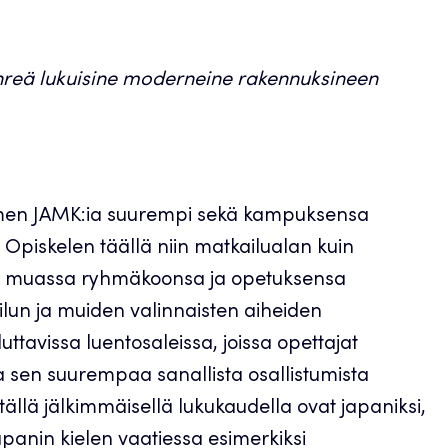
hreä lukuisine moderneine rakennuksineen
uomen JAMK:ia suurempi sekä kampuksensa
Opiskelen täällä niin matkailualan kuin
uun muassa ryhmäkoonsa ja opetuksensa
ilun ja muiden valinnaisten aiheiden
uttavissa luentosaleissa, joissa opettajat
a sen suurempaa sanallista osallistumista
 tällä jälkimmäisellä lukukaudella ovat japaniksi,
japanin kielen vaatiessa esimerkiksi