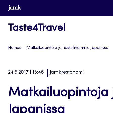
Siirry
www.jamk.fi
suoraan
sisältöön
Taste4Travel
Home
Matkailuopintoja ja hostellihommia Japanissa
24.5.2017 | 13:46
jamkrestonomi
Matkailuopintoja 
Japanissa