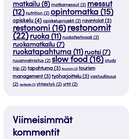
messut
matkailu
(8)
matkamessut
(2)
opintomatka
(15)
(12)
nutrition
(2)
opiskelu
(4)
ravintolat
(3)
opiskeluprojekti
(2)
restonomit
restonomi
(16)
(22)
ruoka
(11)
ruokafestivaali
(2)
ruokamatkailu
(7)
ruokatapahtuma
(11)
ruotsi
(7)
slow food
(16)
ruuanvalmistus
(2)
study
tapahtuma
(3)
tourism
trip
(2)
tourism
(1)
management
(3)
työharjoittelu
(3)
vastuullisuus
(2)
yhteistyö
(2)
yrtit
(2)
verkosto
(1)
Viimeisimmät
kommentit