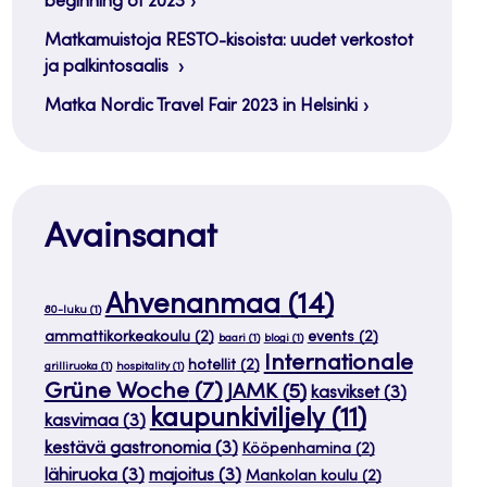
beginning of 2023
Matkamuistoja RESTO-kisoista: uudet verkostot
ja palkintosaalis
Matka Nordic Travel Fair 2023 in Helsinki
Avainsanat
Ahvenanmaa
(14)
80-luku
(1)
ammattikorkeakoulu
(2)
events
(2)
baari
(1)
blogi
(1)
Internationale
hotellit
(2)
grilliruoka
(1)
hospitality
(1)
Grüne Woche
(7)
JAMK
(5)
kasvikset
(3)
kaupunkiviljely
(11)
kasvimaa
(3)
kestävä gastronomia
(3)
Kööpenhamina
(2)
lähiruoka
(3)
majoitus
(3)
Mankolan koulu
(2)