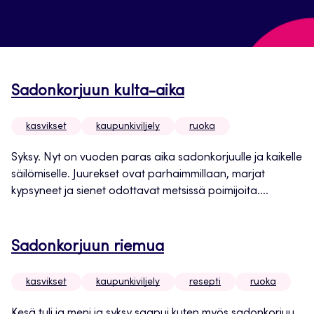
Sadonkorjuun kulta-aika
kasvikset
kaupunkiviljely
ruoka
Syksy. Nyt on vuoden paras aika sadonkorjuulle ja kaikelle
säilömiselle. Juurekset ovat parhaimmillaan, marjat
kypsyneet ja sienet odottavat metsissä poimijoita....
Sadonkorjuun riemua
kasvikset
kaupunkiviljely
resepti
ruoka
Kesä tuli ja meni ja syksy saapui kuten myös sadonkorjuu.