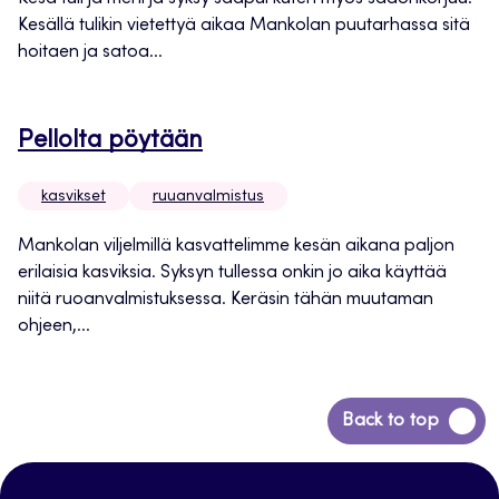
Kesällä tulikin vietettyä aikaa Mankolan puutarhassa sitä
hoitaen ja satoa...
Pellolta pöytään
kasvikset
ruuanvalmistus
Mankolan viljelmillä kasvattelimme kesän aikana paljon
erilaisia kasviksia. Syksyn tullessa onkin jo aika käyttää
niitä ruoanvalmistuksessa. Keräsin tähän muutaman
ohjeen,...
Siirry
Back to top
takaisin
sivun