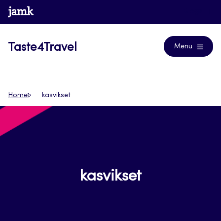
Siirry
www.jamk.fi
Blogs
suoraan
sisältöön
Taste4Travel
Menu
Home
kasvikset
kasvikset