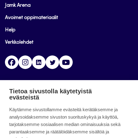
Jamk Arena
Avoimet oppimateriaalit
Help
Verkkolehdet
Facebook
Instagram
Linkedin
Twitter
YouTube
Jamk blogs
Tietoa sivustolla käytetyistä
evästeistä
Jamkin blogipalvelu. Blogien päivittäminen on
Käytämme sivustollamme evästeitä kerätäksemme ja
päättynyt 11.9.2023.
analysoidaksemme sivuston suorituskykyä ja käyttöä,
tarjotaksemme sosiaalisen median ominaisuuksia sekä
About the site
parantaaksemme ja räätälöidäksemme sisältöä ja