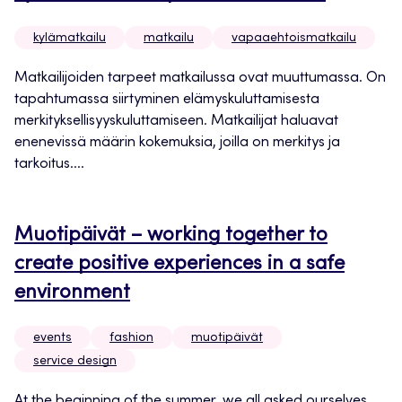
kylämatkailu
matkailu
vapaaehtoismatkailu
Matkailijoiden tarpeet matkailussa ovat muuttumassa. On
tapahtumassa siirtyminen elämyskuluttamisesta
merkityksellisyyskuluttamiseen. Matkailijat haluavat
enenevissä määrin kokemuksia, joilla on merkitys ja
tarkoitus....
Muotipäivät – working together to
create positive experiences in a safe
environment
events
fashion
muotipäivät
service design
At the beginning of the summer, we all asked ourselves