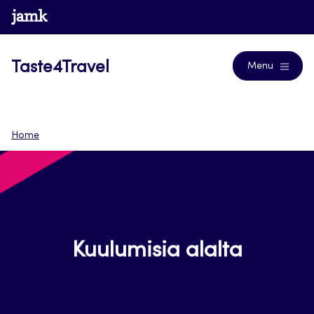
Siirry
www.jamk.fi
Blogs
suoraan
sisältöön
Taste4Travel
Menu
Home
Kuulumisia alalta