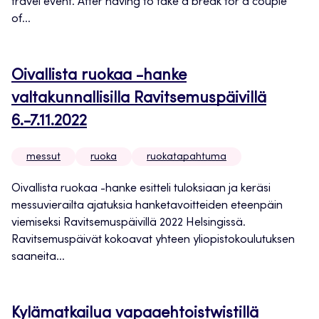
travel event. After having to take a break for a couple
of...
Oivallista ruokaa -hanke
valtakunnallisilla Ravitsemuspäivillä
6.-7.11.2022
messut
ruoka
ruokatapahtuma
Oivallista ruokaa -hanke esitteli tuloksiaan ja keräsi
messuvierailta ajatuksia hanketavoitteiden eteenpäin
viemiseksi Ravitsemuspäivillä 2022 Helsingissä.
Ravitsemuspäivät kokoavat yhteen yliopistokoulutuksen
saaneita...
Kylämatkailua vapaaehtoistwistillä