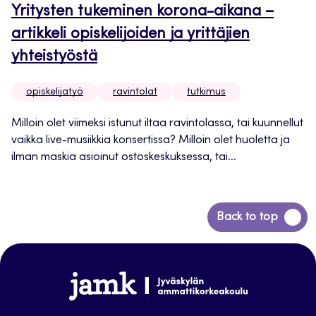
Yritysten tukeminen korona-aikana –
artikkeli opiskelijoiden ja yrittäjien
yhteistyöstä
opiskelijatyö
ravintolat
tutkimus
Milloin olet viimeksi istunut iltaa ravintolassa, tai kuunnellut
vaikka live-musiikkia konsertissa? Milloin olet huoletta ja
ilman maskia asioinut ostoskeskuksessa, tai...
Siirry
Back to top
takaisin
sivun
alkuun
www.jamk.fi