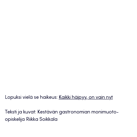
Lopuksi vielä se haikeus:
Kaikki häipyy, on vain nyt
Teksti ja kuvat: Kestävän gastronomian monimuoto-
opiskelija Riikka Soikkala