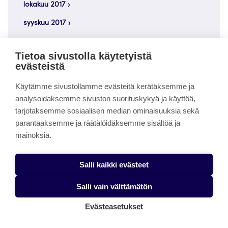
lokakuu 2017
syyskuu 2017
elokuu 2017
Tietoa sivustolla käytetyistä
heinäkuu 2017
evästeistä
kesäkuu 2017
Käytämme sivustollamme evästeitä kerätäksemme ja
toukokuu 2017
analysoidaksemme sivuston suorituskykyä ja käyttöä,
tarjotaksemme sosiaalisen median ominaisuuksia sekä
tammikuu 2017
parantaaksemme ja räätälöidäksemme sisältöä ja
joulukuu 2016
mainoksia.
lokakuu 2016
Salli kaikki evästeet
syyskuu 2016
Salli vain välttämätön
elokuu 2016
Evästeasetukset
toukokuu 2016
huhtikuu 2016