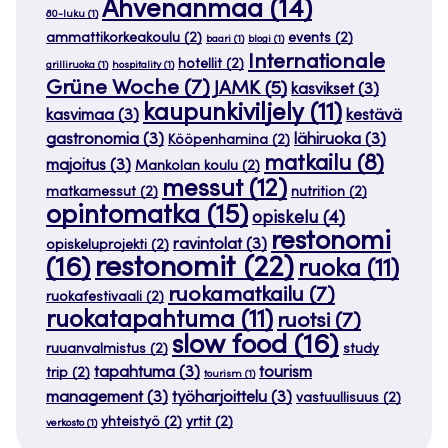
Ahvenanmaa
(14)
80-luku
(1)
ammattikorkeakoulu
(2)
events
(2)
baari
(1)
blogi
(1)
Internationale
hotellit
(2)
grilliruoka
(1)
hospitality
(1)
Grüne Woche
(7)
JAMK
(5)
kasvikset
(3)
kaupunkiviljely
(11)
kasvimaa
(3)
kestävä
gastronomia
(3)
lähiruoka
(3)
Kööpenhamina
(2)
matkailu
(8)
majoitus
(3)
Mankolan koulu
(2)
messut
(12)
matkamessut
(2)
nutrition
(2)
opintomatka
(15)
opiskelu
(4)
restonomi
ravintolat
(3)
opiskeluprojekti
(2)
restonomit
(22)
(16)
ruoka
(11)
ruokamatkailu
(7)
ruokafestivaali
(2)
ruokatapahtuma
(11)
ruotsi
(7)
slow food
(16)
ruuanvalmistus
(2)
study
tapahtuma
(3)
tourism
trip
(2)
tourism
(1)
management
(3)
työharjoittelu
(3)
vastuullisuus
(2)
yhteistyö
(2)
yrtit
(2)
verkosto
(1)