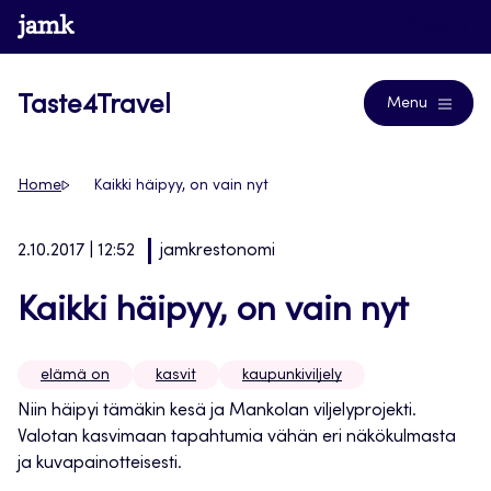
Siirry
www.jamk.fi
Blogs
suoraan
sisältöön
Taste4Travel
Menu
Home
Kaikki häipyy, on vain nyt
2.10.2017 | 12:52
jamkrestonomi
Kaikki häipyy, on vain nyt
elämä on
kasvit
kaupunkiviljely
Niin häipyi tämäkin kesä ja Mankolan viljelyprojekti.
Valotan kasvimaan tapahtumia vähän eri näkökulmasta
ja kuvapainotteisesti.