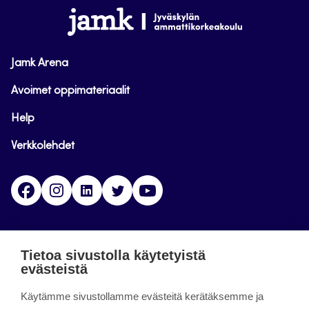
alkuun
www.jamk.fi
Jamk Arena
Avoimet oppimateriaalit
Help
Verkkolehdet
Facebook
Instagram
Linkedin
Twitter
YouTube
Jamk blogs
Tietoa sivustolla käytetyistä
evästeistä
Jamkin blogipalvelu. Blogien päivittäminen on
Käytämme sivustollamme evästeitä kerätäksemme ja
päättynyt 11.9.2023.