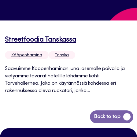
Streetfoodia Tanskassa
Kööpenhamina
Tanska
Saavuimme Kööpenhaminan juna-asemalle päivällä ja
vietyämme tavarat hotellille lähdimme kohti
Torvehallernea. Joka on käytännössä kahdessa eri
rakennuksessa oleva ruokatori, jonka...
Siirry
Back to top
takaisin
sivun