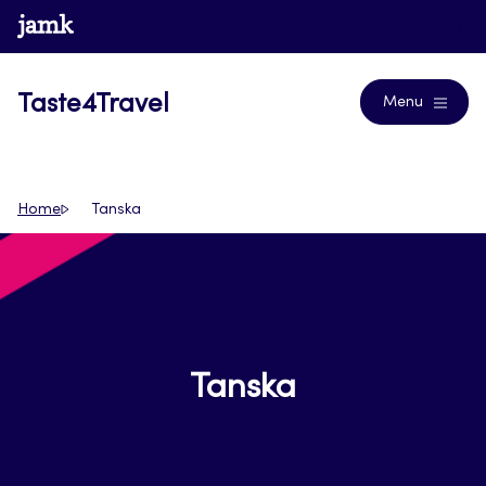
Siirry
www.jamk.fi
Blogs
suoraan
sisältöön
Taste4Travel
Menu
Home
Tanska
Tanska