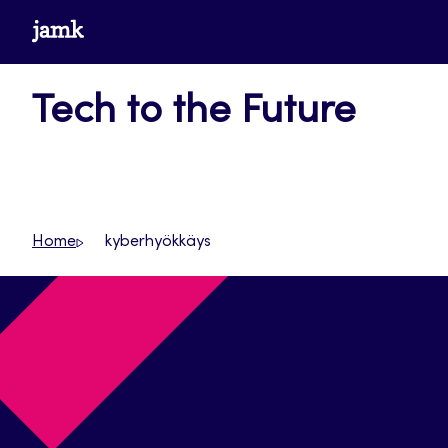
Siirry
www.jamk.fi
suoraan
sisältöön
Tech to the Future
Home
kyberhyökkäys