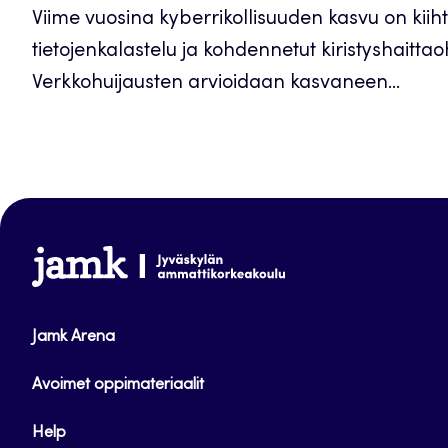
Viime vuosina kyberrikollisuuden kasvu on kiih
tietojenkalastelu ja kohdennetut kiristyshaitta
Verkkohuijausten arvioidaan kasvaneen...
www.jamk.fi
Jamk Arena
Avoimet oppimateriaalit
Help