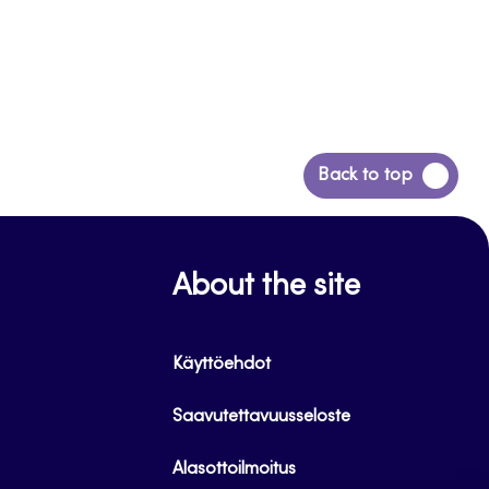
Siirry
Back to top
takaisin
sivun
alkuun
About the site
Käyttöehdot
Saavutettavuusseloste
Alasottoilmoitus