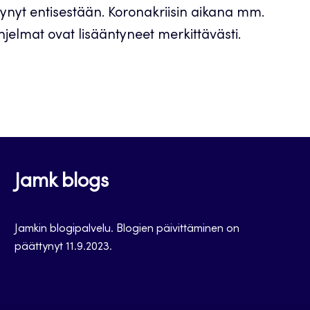
tynyt entisestään. Koronakriisin aikana mm.
ohjelmat ovat lisääntyneet merkittävästi.
Jamk blogs
Jamkin blogipalvelu. Blogien päivittäminen on
päättynyt 11.9.2023.