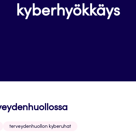
kyberhyökkäys
rveydenhuollossa
terveydenhuollon kyberuhat