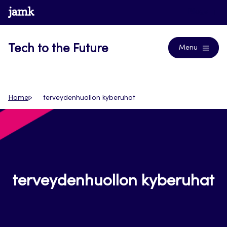
Siirry
www.jamk.fi
Blogs
suoraan
sisältöön
Tech to the Future
Menu
Home
terveydenhuollon kyberuhat
terveydenhuollon kyberuhat