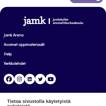
takaisin
sivun
alkuun
www.jamk.fi
Jamk Arena
Avoimet oppimateriaalit
Help
Verkkolehdet
Facebook
Instagram
Linkedin
Twitter
YouTube
Jamk blogs
Tietoa sivustolla käytetyistä