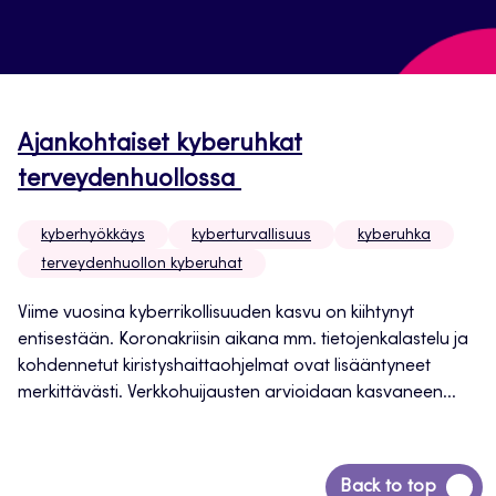
Ajankohtaiset kyberuhkat
terveydenhuollossa
kyberhyökkäys
kyberturvallisuus
kyberuhka
terveydenhuollon kyberuhat
Viime vuosina kyberrikollisuuden kasvu on kiihtynyt
entisestään. Koronakriisin aikana mm. tietojenkalastelu ja
kohdennetut kiristyshaittaohjelmat ovat lisääntyneet
merkittävästi. Verkkohuijausten arvioidaan kasvaneen...
Siirry
Back to top