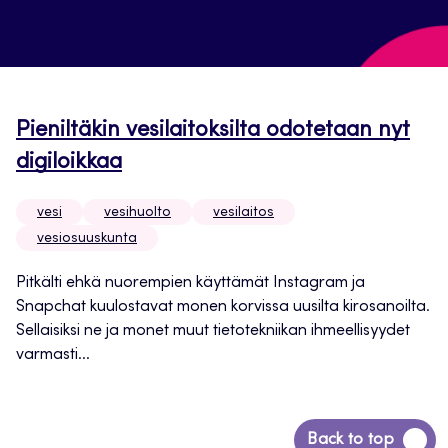
Pieniltäkin vesilaitoksilta odotetaan nyt
digiloikkaa
vesi
vesihuolto
vesilaitos
vesiosuuskunta
Pitkälti ehkä nuorempien käyttämät Instagram ja
Snapchat kuulostavat monen korvissa uusilta kirosanoilta.
Sellaisiksi ne ja monet muut tietotekniikan ihmeellisyydet
varmasti...
Siirry
Back to top