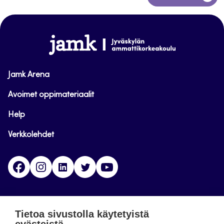
takaisin
sivun
alkuun
www.jamk.fi
Jamk Arena
Avoimet oppimateriaalit
Help
Verkkolehdet
Facebook
Instagram
Linkedin
Twitter
YouTube
Jamk blogs
Tietoa sivustolla käytetyistä