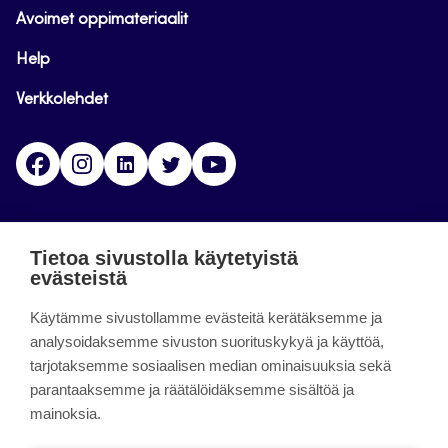
Avoimet oppimateriaalit
Help
Verkkolehdet
Facebook
Instagram
Linkedin
Twitter
YouTube
Jamk blogs
Tietoa sivustolla käytetyistä
evästeistä
Jamkin blogipalvelu. Blogien päivittäminen on
Käytämme sivustollamme evästeitä kerätäksemme ja
päättynyt 11.9.2023.
analysoidaksemme sivuston suorituskykyä ja käyttöä,
tarjotaksemme sosiaalisen median ominaisuuksia sekä
About the site
parantaaksemme ja räätälöidäksemme sisältöä ja
mainoksia.
Käyttöehdot