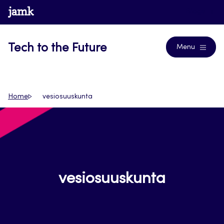
Siirry
www.jamk.fi
Blogs
suoraan
sisältöön
Tech to the Future
Menu
Home
vesiosuuskunta
vesiosuuskunta