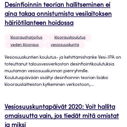
Desinfioinnin teorian hallitseminen ei
aina takaa onnistumista vesilaitoksen
häiriötilanteen hoidossa
kloorausharjoitus
kloorauskoulutus
veden klooraus
vesiosuuskunta
Vesiosuuskuntien koulutus- ja kehittämishanke Vesi-IPA on
toteuttanut talousvesiverkoston desinfiointikoulutuksia
muutaman vesiosuuskunnan pienryhmille.
Koulutuspäivään sisältyi desinfioinnin teorian lisäksi
kloorauslaitteiston kytkeminen verkostoon,...
Vesiosuuskuntapäivät 2020: Voit hallita
omaisuutta vain, jos tiedät mitä omistat
ja miksi