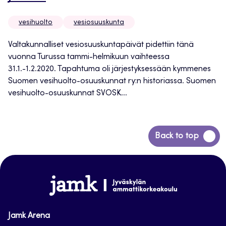
vesihuolto
vesiosuuskunta
Valtakunnalliset vesiosuuskuntapäivät pidettiin tänä
vuonna Turussa tammi-helmikuun vaihteessa
31.1.-1.2.2020. Tapahtuma oli järjestyksessään kymmenes
Suomen vesihuolto-osuuskunnat ry:n historiassa. Suomen
vesihuolto-osuuskunnat SVOSK...
Siirry
Back to top
takaisin
sivun
alkuun
www.jamk.fi
Jamk Arena