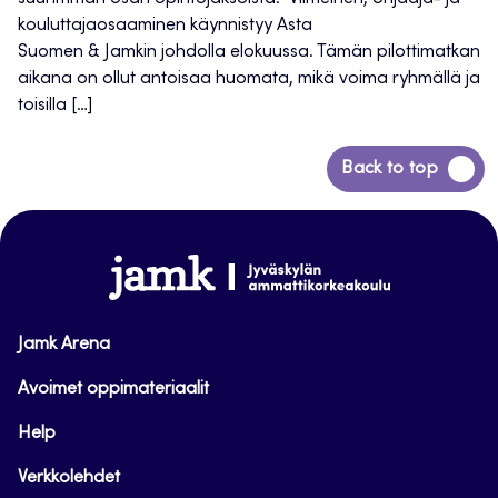
kouluttajaosaaminen käynnistyy Asta
Suomen & Jamkin johdolla elokuussa. Tämän pilottimatkan
aikana on ollut antoisaa huomata, mikä voima ryhmällä ja
toisilla […]
Siirry
Back to top
takaisin
sivun
alkuun
www.jamk.fi
Jamk Arena
Avoimet oppimateriaalit
Help
Verkkolehdet