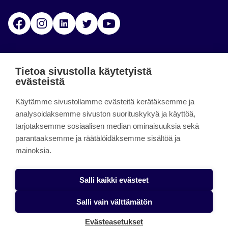
Facebook
Instagram
Linkedin
Twitter
YouTube
Jamk blogs
Tietoa sivustolla käytetyistä
evästeistä
Jamkin blogipalvelu. Blogien päivittäminen on
Käytämme sivustollamme evästeitä kerätäksemme ja
päättynyt 11.9.2023.
analysoidaksemme sivuston suorituskykyä ja käyttöä,
tarjotaksemme sosiaalisen median ominaisuuksia sekä
About the site
parantaaksemme ja räätälöidäksemme sisältöä ja
mainoksia.
Käyttöehdot
Saavutettavuusseloste
Salli kaikki evästeet
Alasottoilmoitus
Salli vain välttämätön
Tietoa evästeistä
Evästeasetukset