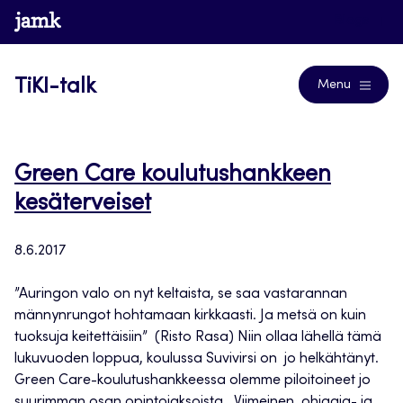
Siirry
www.jamk.fi
Blogs
suoraan
sisältöön
TiKI-talk
Menu
Green Care koulutushankkeen
kesäterveiset
8.6.2017
”Auringon valo on nyt keltaista, se saa vastarannan
männynrungot hohtamaan kirkkaasti. Ja metsä on kuin
tuoksuja keitettäisiin” (Risto Rasa) Niin ollaa lähellä tämä
lukuvuoden loppua, koulussa Suvivirsi on jo helkähtänyt.
Green Care-koulutushankkeessa olemme piloitoineet jo
suurimman osan opintojaksoista. Viimeinen, ohjaaja- ja