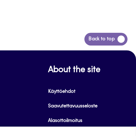
Siirry
Back to top
takaisin
sivun
alkuun
About the site
Käyttöehdot
Saavutettavuusseloste
Alasottoilmoitus
Tietoa evästeistä