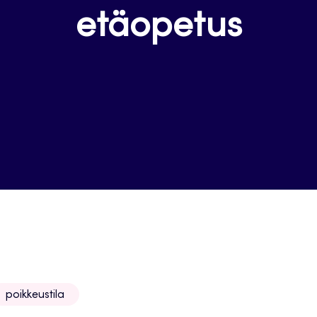
etäopetus
poikkeustila