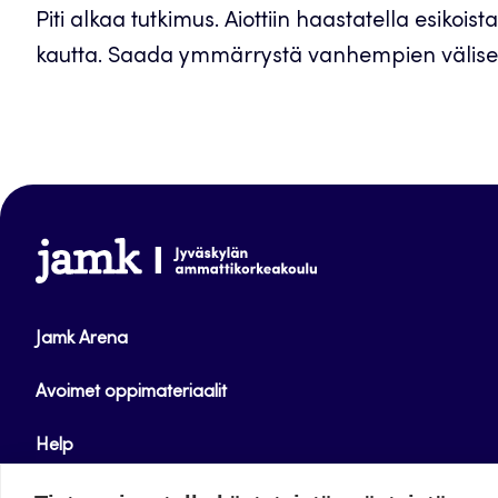
Piti alkaa tutkimus. Aiottiin haastatella esikoi
kautta. Saada ymmärrystä vanhempien välisestä
www.jamk.fi
Jamk Arena
Avoimet oppimateriaalit
Help