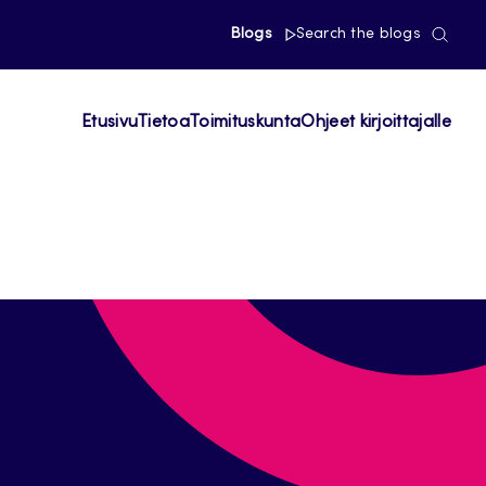
Blogs
Search the blogs
Etusivu
Tietoa
Toimituskunta
Ohjeet kirjoittajalle