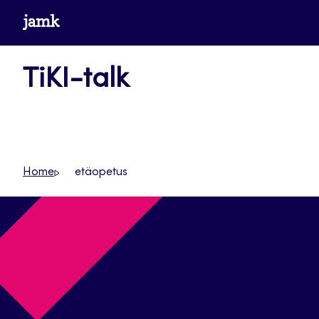
Siirry
www.jamk.fi
suoraan
sisältöön
TiKI-talk
Home
etäopetus