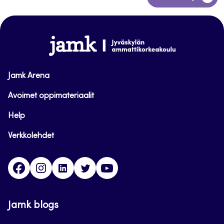
takaisin
sivun
alkuun
www.jamk.fi
Jamk Arena
Avoimet oppimateriaalit
Help
Verkkolehdet
Facebook
Instagram
Linkedin
Twitter
YouTube
Jamk blogs