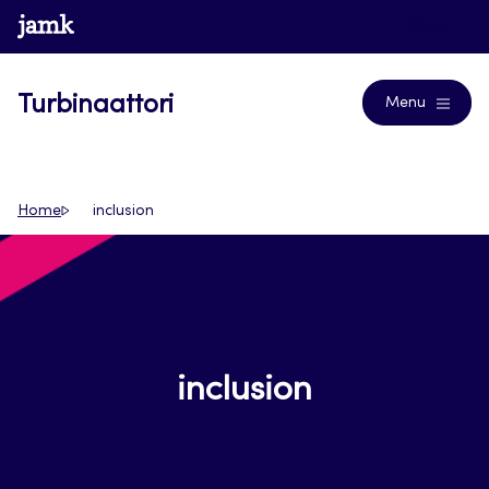
Siirry
www.jamk.fi
Blogs
suoraan
sisältöön
Turbinaattori
Menu
Home
inclusion
inclusion