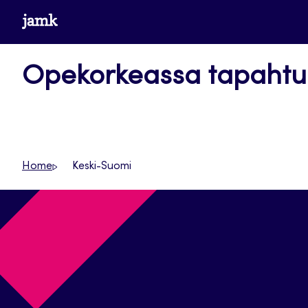
Siirry
www.jamk.fi
suoraan
sisältöön
Opekorkeassa tapaht
Home
Keski-Suomi