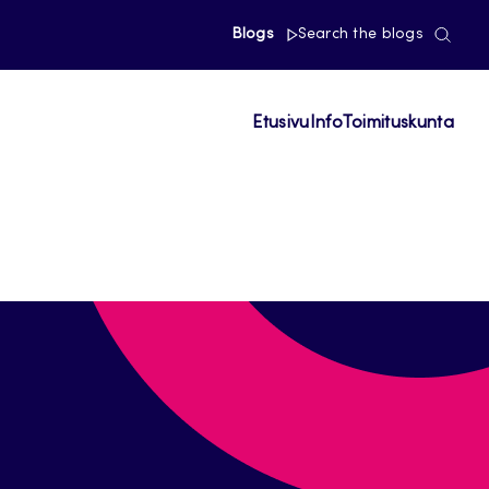
Blogs
Search the blogs
Etusivu
Info
Toimituskunta