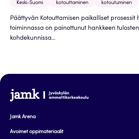
Keski-Suomi
kotouttaminen
kotoutuminen
Päättyvän Kotouttamisen paikalliset prosessi
toiminnassa on painottunut hankkeen tulosten 
kohdekunnissa...
www.jamk.fi
Jamk Arena
Avoimet oppimateriaalit