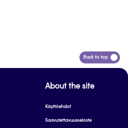
Siirry
Back to top
takaisin
sivun
alkuun
About the site
Käyttöehdot
Saavutettavuusseloste