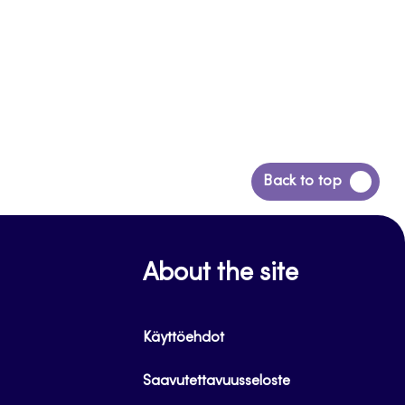
Siirry
Back to top
takaisin
sivun
alkuun
About the site
Käyttöehdot
Saavutettavuusseloste