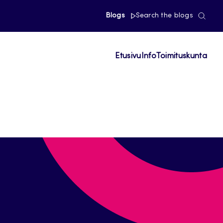
Blogs
Search the blogs
Etusivu
Info
Toimituskunta