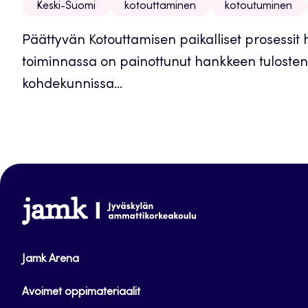
Keski-Suomi
kotouttaminen
kotoutuminen
Päättyvän Kotouttamisen paikalliset prosessi
toiminnassa on painottunut hankkeen tulosten 
kohdekunnissa...
www.jamk.fi
Jamk Arena
Avoimet oppimateriaalit