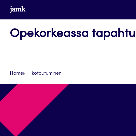
Siirry
www.jamk.fi
suoraan
sisältöön
Opekorkeassa tapaht
Home
kotoutuminen