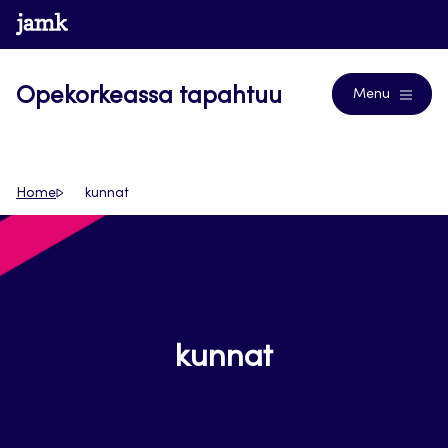
Siirry
www.jamk.fi
Blogs
suoraan
sisältöön
Opekorkeassa tapahtuu
Menu
Home
kunnat
kunnat