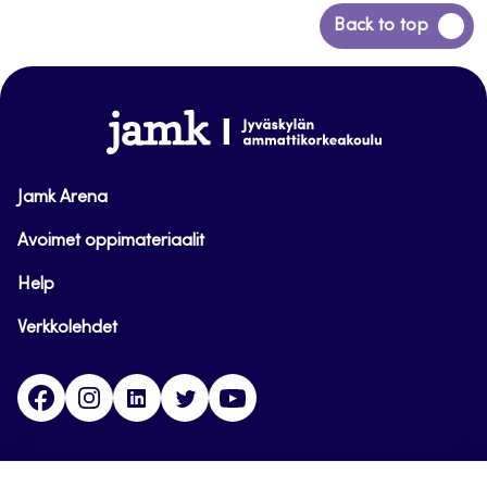
Siirry
Back to top
takaisin
sivun
alkuun
www.jamk.fi
Jamk Arena
Avoimet oppimateriaalit
Help
Verkkolehdet
Facebook
Instagram
Linkedin
Twitter
YouTube
Jamk blogs