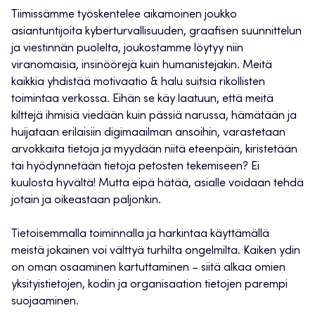
Tiimissämme työskentelee aikamoinen joukko
asiantuntijoita kyberturvallisuuden, graafisen suunnittelun
ja viestinnän puolelta, joukostamme löytyy niin
viranomaisia, insinöörejä kuin humanistejakin. Meitä
kaikkia yhdistää motivaatio & halu suitsia rikollisten
toimintaa verkossa. Eihän se käy laatuun, että meitä
kilttejä ihmisiä viedään kuin pässiä narussa, hämätään ja
huijataan erilaisiin digimaailman ansoihin, varastetaan
arvokkaita tietoja ja myydään niitä eteenpäin, kiristetään
tai hyödynnetään tietoja petosten tekemiseen? Ei
kuulosta hyvältä! Mutta eipä hätää, asialle voidaan tehdä
jotain ja oikeastaan paljonkin.
Tietoisemmalla toiminnalla ja harkintaa käyttämällä
meistä jokainen voi välttyä turhilta ongelmilta. Kaiken ydin
on oman osaaminen kartuttaminen – siitä alkaa omien
yksityistietojen, kodin ja organisaation tietojen parempi
suojaaminen.