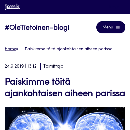
Siirry
www.jamk.fi
Blogs
suoraan
sisältöön
#OleTietoinen-blogi
Menu
Home
Paiskimme töitä ajankohtaisen aiheen parissa
24.9.2019 | 13:12
Toimittaja
Paiskimme töitä
ajankohtaisen aiheen parissa