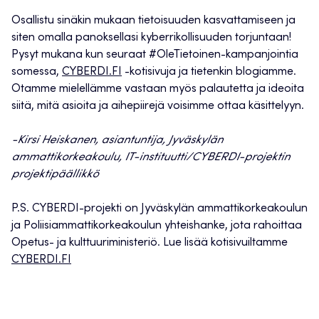
Osallistu sinäkin mukaan tietoisuuden kasvattamiseen ja
siten omalla panoksellasi kyberrikollisuuden torjuntaan!
Pysyt mukana kun seuraat #OleTietoinen-kampanjointia
somessa,
CYBERDI.FI
-kotisivuja ja tietenkin blogiamme.
Otamme mielellämme vastaan myös palautetta ja ideoita
siitä, mitä asioita ja aihepiirejä voisimme ottaa käsittelyyn.
-Kirsi Heiskanen, asiantuntija, Jyväskylän
ammattikorkeakoulu, IT-instituutti/CYBERDI-projektin
projektipäällikkö
P.S. CYBERDI-projekti on Jyväskylän ammattikorkeakoulun
ja Poliisiammattikorkeakoulun yhteishanke, jota rahoittaa
Opetus- ja kulttuuriministeriö. Lue lisää kotisivuiltamme
CYBERDI.FI