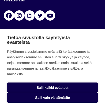
Verkkolehdet
Facebook
Instagram
Linkedin
Twitter
YouTube
Jamk blogs
Tietoa sivustolla käytetyistä
evästeistä
Jamkin blogipalvelu. Blogien päivittäminen on
Käytämme sivustollamme evästeitä kerätäksemme ja
päättynyt 11.9.2023.
analysoidaksemme sivuston suorituskykyä ja käyttöä,
tarjotaksemme sosiaalisen median ominaisuuksia sekä
About the site
parantaaksemme ja räätälöidäksemme sisältöä ja
mainoksia.
Käyttöehdot
Saavutettavuusseloste
Salli kaikki evästeet
Alasottoilmoitus
Salli vain välttämätön
Tietoa evästeistä