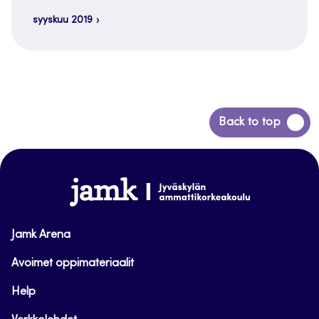
syyskuu 2019
Siirry
Back to top
takaisin
sivun
alkuun
www.jamk.fi
Jamk Arena
Avoimet oppimateriaalit
Help