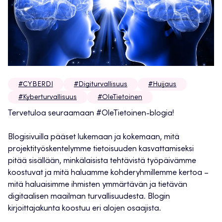
#CYBERDI
#Digiturvallisuus
#Huijaus
#Kyberturvallisuus
#OleTietoinen
Tervetuloa seuraamaan #OleTietoinen-blogia!
Blogisivuilla pääset lukemaan ja kokemaan, mitä
projektityöskentelymme tietoisuuden kasvattamiseksi
pitää sisällään, minkälaisista tehtävistä työpäivämme
koostuvat ja mitä haluamme kohderyhmillemme kertoa –
mitä haluaisimme ihmisten ymmärtävän ja tietävän
digitaalisen maailman turvallisuudesta. Blogin
kirjoittajakunta koostuu eri alojen osaajista.