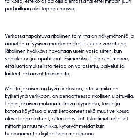
tarkoita, etteikö asiaa olisi olemassa tai ettei mitään juuri
parhaillaan olisi tapahtumassa.
Verkossa tapahtuva rikollinen toiminta on näkymätöntä ja
äänetöntä fyysisen maailman rikollisuuteen verrattuna.
Rikollinen hyökkäys havaitaan usein vasta sitten, kun
vahinko on jo tapahtunut. Esimerkiksi silloin kun ilmenee,
että luottamuksellista tietoa on varastettu, palvelut tai
laitteet lakkaavat toimimasta.
Meistä jokaisen on hyvä tiedostaa, että se mikä on
kytkettynä verkkoon, on periaatteessa rikollisen ulottuvilla.
Lähes jokaisen mukana kulkeva älypuhelin, töissä ja
kotona käytössä olevat tietokoneet sekä muut verkossa
olevat sähkölaitteet, kuten televisiot, tulostimet, erilaiset
mittarit ja muu tekniikka, kytkevät meidät kuin
huomaamatta digitaaliseen maailmaan.