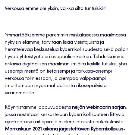
Verkossa emme ole yksin, vaikka siltä tuntuisikin!
Ymmärtääksemme paremmin minkälaisessa maailmassa
nykyisin elämme, tarvitaan lisää yleistajuista ja
herättelevää keskustelua kyberrikollisuudesta sekä paljon
hyvää yhteistyötä eri osapuolien kesken. Tehdessämme
erilaisia digitaalisen maailman ilmiöitä kaikille tutuiksi, yhä
useampi meistä on tietoisempi ja tarkkaavaisempi
verkossa toimiessaan, ja aiempaa valppaampi
ilmoittamaan myös mahdollisista rikosepäilyistä
viranomaisille.
Käynnistämme loppuvuodesta
neljän webinaarin sarjan
,
jossa nostetaan keskusteluun kyberrikollisuuteen liittyviä
ajankohtaisia aihepiirejä mielenkiintoisista näkökulmista.
Marraskuun 2021 aikana järjestettävien Kyberrikollisuus-