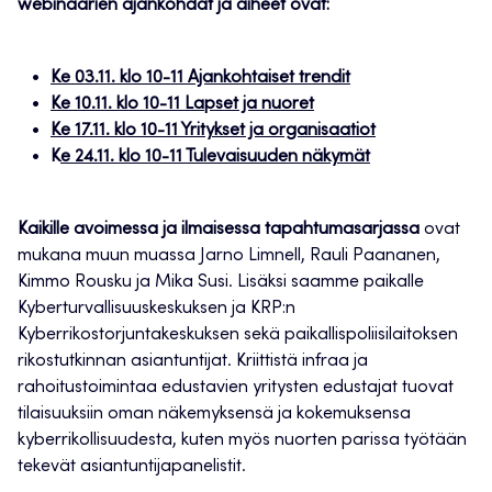
webinaarien ajankohdat ja aiheet ovat:
Ke 03.11. klo 10-11 Ajankohtaiset trendit
Ke 10.11. klo 10-11 Lapset ja nuoret
Ke 17.11. klo 10-11 Yritykset ja organisaatiot
K
e 24.11. klo 10-11 Tulevaisuuden näkymät
Kaikille avoimessa ja ilmaisessa tapahtumasarjassa
ovat
mukana muun muassa Jarno Limnell, Rauli Paananen,
Kimmo Rousku ja Mika Susi. Lisäksi saamme paikalle
Kyberturvallisuuskeskuksen ja KRP:n
Kyberrikostorjuntakeskuksen sekä paikallispoliisilaitoksen
rikostutkinnan asiantuntijat. Kriittistä infraa ja
rahoitustoimintaa edustavien yritysten edustajat tuovat
tilaisuuksiin oman näkemyksensä ja kokemuksensa
kyberrikollisuudesta, kuten myös nuorten parissa työtään
tekevät asiantuntijapanelistit.