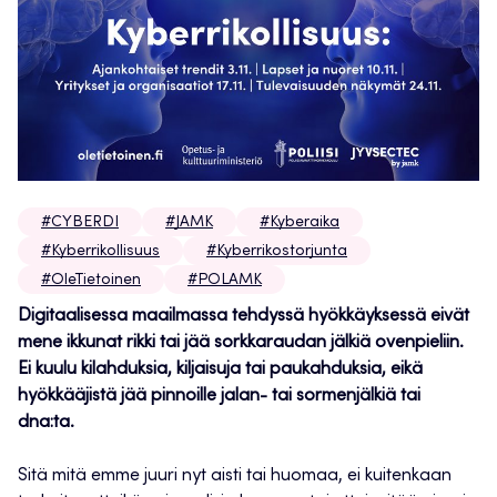
#CYBERDI
#JAMK
#Kyberaika
#Kyberrikollisuus
#Kyberrikostorjunta
#OleTietoinen
#POLAMK
Digitaalisessa maailmassa tehdyssä hyökkäyksessä eivät
mene ikkunat rikki tai jää sorkkaraudan jälkiä ovenpieliin.
Ei kuulu kilahduksia, kiljaisuja tai paukahduksia, eikä
hyökkääjistä jää pinnoille jalan- tai sormenjälkiä tai
dna:ta.
Sitä mitä emme juuri nyt aisti tai huomaa, ei kuitenkaan