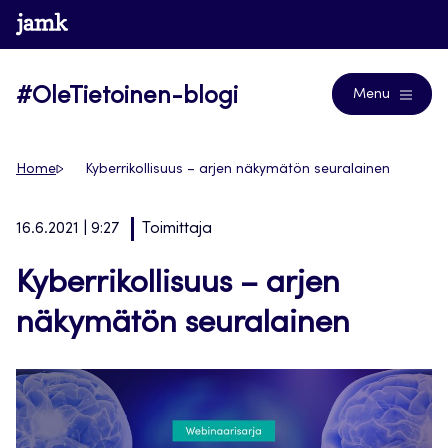
Siirry
www.jamk.fi
Blogs
suoraan
sisältöön
#OleTietoinen-blogi
Menu
Home
Kyberrikollisuus – arjen näkymätön seuralainen
16.6.2021 | 9:27
Toimittaja
Kyberrikollisuus – arjen
näkymätön seuralainen