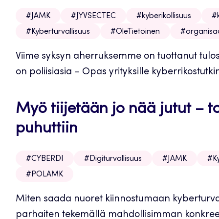
#JAMK
#JYVSECTEC
#kyberikollisuus
#
#Kyberturvallisuus
#OleTietoinen
#organisa
Viime syksyn aherruksemme on tuottanut tulos
on poliisiasia – Opas yrityksille kyberrikostutki
Myö tiijetään jo nää jutut – t
puhuttiin
#CYBERDI
#Digiturvallisuus
#JAMK
#Ky
#POLAMK
Miten saada nuoret kiinnostumaan kyberturval
parhaiten tekemällä mahdollisimman konkreett