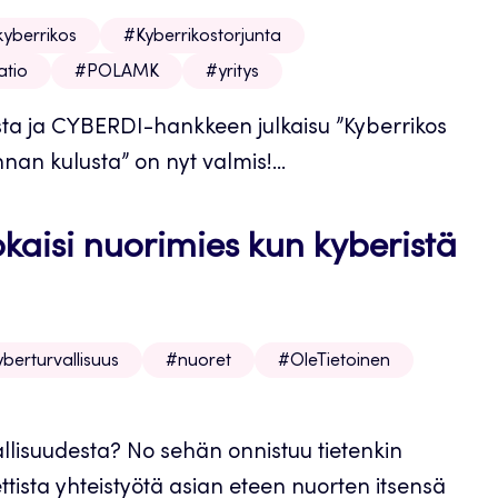
kyberrikos
#Kyberrikostorjunta
atio
#POLAMK
#yritys
ta ja CYBERDI-hankkeen julkaisu ”Kyberrikos
nnan kulusta” on nyt valmis!...
okaisi nuorimies kun kyberistä
berturvallisuus
#nuoret
#OleTietoinen
lisuudesta? No sehän onnistuu tietenkin
ista yhteistyötä asian eteen nuorten itsensä