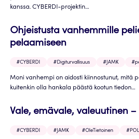
kanssa. CYBERDI-projektin...
Ohjeistusta vanhemmille pel
pelaamiseen
#CYBERDI
#Digiturvallisuus
#JAMK
#pe
Moni vanhempi on aidosti kiinnostunut, mitä p
kuitenkin olla hankala päästä kootun tiedon...
Vale, emävale, valeuutinen –
#CYBERDI
#JAMK
#OleTietoinen
#PO