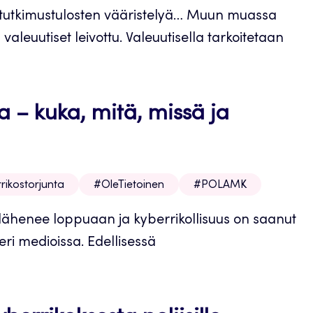
sten tutkimustulosten vääristelyä… Muun muassa
valeuutiset leivottu. Valeuutisella tarkoitetaan
a – kuka, mitä, missä ja
rikostorjunta
#OleTietoinen
#POLAMK
lähenee loppuaan ja kyberrikollisuus on saanut
ri medioissa. Edellisessä