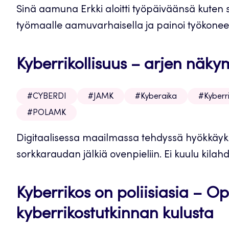
Sinä aamuna Erkki aloitti työpäiväänsä kuten
työmaalle aamuvarhaisella ja painoi työkoneen 
Kyberrikollisuus – arjen näk
#CYBERDI
#JAMK
#Kyberaika
#Kyberri
#POLAMK
Digitaalisessa maailmassa tehdyssä hyökkäykse
sorkkaraudan jälkiä ovenpieliin. Ei kuulu kilahdu
Kyberrikos on poliisiasia – Opa
kyberrikostutkinnan kulusta