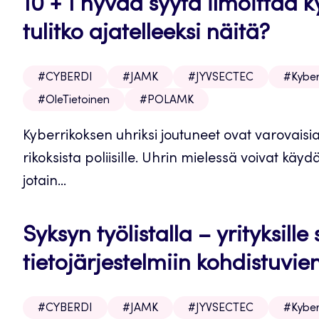
10 + 1 hyvää syytä ilmoittaa ky
tulitko ajatelleeksi näitä?
#CYBERDI
#JAMK
#JYVSECTEC
#Kyber
#OleTietoinen
#POLAMK
Kyberrikoksen uhriksi joutuneet ovat varovaisia
rikoksista poliisille. Uhrin mielessä voivat kä
jotain...
Syksyn työlistalla – yrityksill
tietojärjestelmiin kohdistuvien
#CYBERDI
#JAMK
#JYVSECTEC
#Kyber