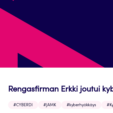
Rengasfirman Erkki joutui ky
#CYBERDI
#JAMK
#kyberhyökkäys
#Ky