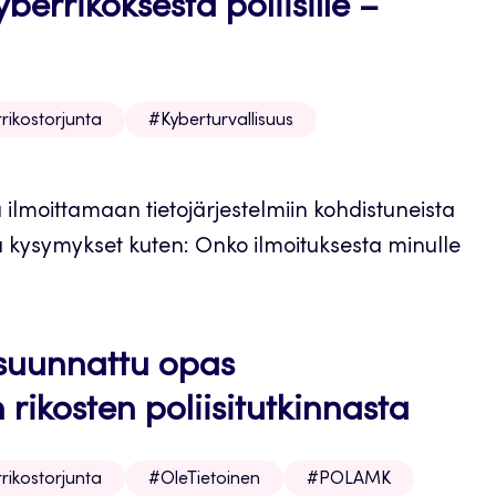
berrikoksesta poliisille –
rikostorjunta
#Kyberturvallisuus
 ilmoittamaan tietojärjestelmiin kohdistuneista
ydä kysymykset kuten: Onko ilmoituksesta minulle
e suunnattu opas
 rikosten poliisitutkinnasta
rikostorjunta
#OleTietoinen
#POLAMK