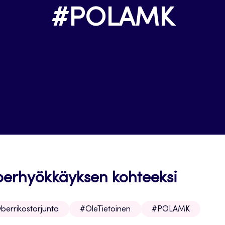
#POLAMK
berhyökkäyksen kohteeksi
berrikostorjunta
#OleTietoinen
#POLAMK