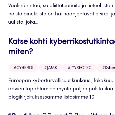
Vaalihäirintää, salaliittoteorioita ja tieteelli
näistä aineksista on harhaanjohtavat otsikot ja 
uutista, joka...
Katse kohti kyberrikostutkinta
miten?
#CYBERDI
#JAMK
#JYVSECTEC
#Kyber
Euroopan kyberturvallisuuskuukausi, lokakuu, 
ikävien tapahtumien myötä paljon palstatilaa e
blogikirjoituksessamme listasimme 10...