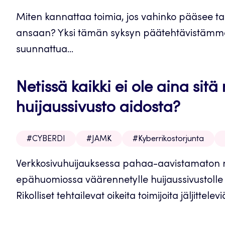
Miten kannattaa toimia, jos vahinko pääsee t
ansaan? Yksi tämän syksyn päätehtävistämme C
suunnattua...
Netissä kaikki ei ole aina sit
huijaussivusto aidosta?
#CYBERDI
#JAMK
#Kyberrikostorjunta
Verkkosivuhuijauksessa pahaa-aavistamaton ne
epähuomiossa väärennetylle huijaussivustolle o
Rikolliset tehtailevat oikeita toimijoita jäljittelev