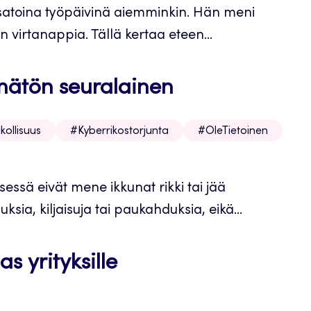
 satoina työpäivinä aiemminkin. Hän meni
virtanappia. Tällä kertaa eteen...
ymätön seuralainen
kollisuus
#Kyberrikostorjunta
#OleTietoinen
ssä eivät mene ikkunat rikki tai jää
ksia, kiljaisuja tai paukahduksia, eikä...
s yrityksille