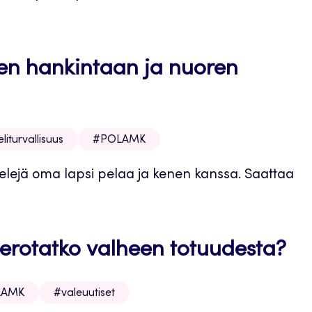
ien hankintaan ja nuoren
liturvallisuus
#POLAMK
elejä oma lapsi pelaa ja kenen kanssa. Saattaa
 erotatko valheen totuudesta?
LAMK
#valeuutiset