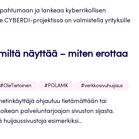
apahtumaan ja lankeaa kyberrikollisen
YBERDI-projektissa on valmistella yrityksille
ä miltä näyttää – miten erottaa
#OleTietoinen
#POLAMK
#verkkosivuhuijaus
tinkäyttäjä ohjautuu tietämättään tai
ikean palveluntarjoajan sivuston sijasta.
iä huijaussivustoja esimerkiksi...