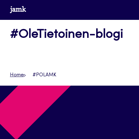
Siirry
www.jamk.fi
suoraan
sisältöön
#OleTietoinen-blogi
Home
#POLAMK