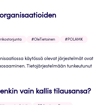
a organisaatioiden
rikostorjunta
#OleTietoinen
#POLAMK
anisaatiossa käytössä olevat järjestelmät ovat
vaosaaminen. Tietojärjestelmään tunkeutunut
enkin vain kallis tilausansa?