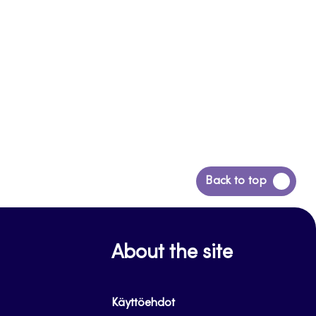
Siirry
Back to top
takaisin
sivun
alkuun
About the site
Käyttöehdot