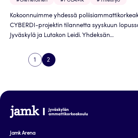
#OleTietoinen
#POLAMK
#Yhteistyö
Kokoonnuimme yhdessä poliisiammattikorkea
CYBERDI-projektin tilannetta syyskuun lopussa.
Jyväskylä ja Lutakon Leidi. Yhdeksän...
1
2
PREVIOUS
PAGE
PAGE
PAGE
www.jamk.fi
Jamk Arena