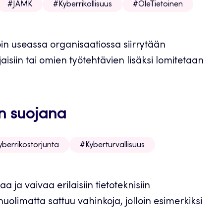
#JAMK
#Kyberrikollisuus
#OleTietoinen
oin useassa organisaatiossa siirrytään
jaisiin tai omien työtehtävien lisäksi lomitetaan
n suojana
berrikostorjunta
#Kyberturvallisuus
ja vaivaa erilaisiin tietoteknisiin
 huolimatta sattuu vahinkoja, jolloin esimerkiksi