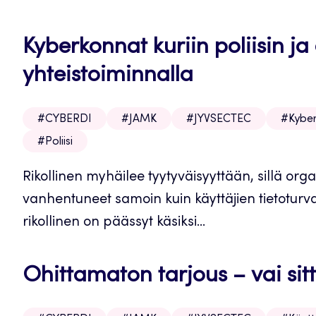
Kyberkonnat kuriin poliisin j
yhteistoiminnalla
#CYBERDI
#JAMK
#JYVSECTEC
#Kyber
#Poliisi
Rikollinen myhäilee tyytyväisyyttään, sillä org
vanhentuneet samoin kuin käyttäjien tietotur
rikollinen on päässyt käsiksi...
Ohittamaton tarjous – vai sitt