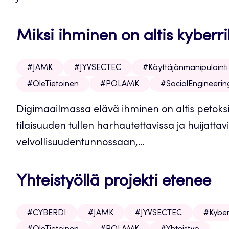
Miksi ihminen on altis kyberrik
#JAMK
#JYVSECTEC
#Käyttäjänmanipulointi
#OleTietoinen
#POLAMK
#SocialEngineerin
Digimaailmassa elävä ihminen on altis petoksi
tilaisuuden tullen harhautettavissa ja huijatta
velvollisuudentunnossaan,...
Yhteistyöllä projekti etenee
#CYBERDI
#JAMK
#JYVSECTEC
#Kyber