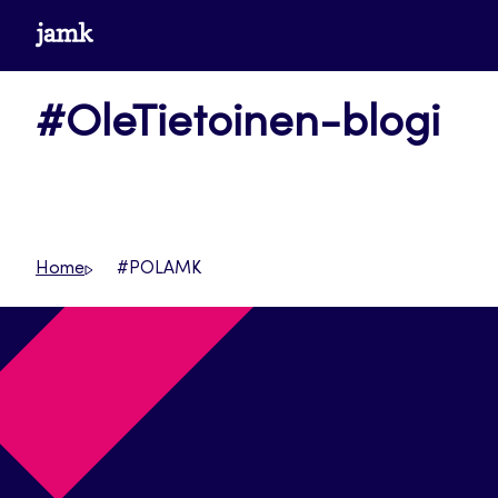
Siirry
www.jamk.fi
suoraan
sisältöön
#OleTietoinen-blogi
Home
#POLAMK