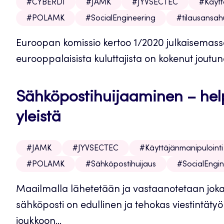
#CYBERDI
#JAMK
#JYVSECTEC
#Käytt
#POLAMK
#SocialEngineering
#tilausansah
Euroopan komissio kertoo 1/2020 julkaisemassa
eurooppalaisista kuluttajista on kokenut joutune
Sähköpostihuijaaminen – help
yleistä
#JAMK
#JYVSECTEC
#Käyttäjänmanipulointi
#POLAMK
#Sähköpostihuijaus
#SocialEngin
Maailmalla lähetetään ja vastaanotetaan joka 
sähköposti on edullinen ja tehokas viestintätyö
joukkoon...