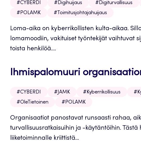
#CYBERDI
#Digihuijaus
#Digiturvallisuus
#POLAMK
#Toimitusjohtajahuijaus
Loma-aika on kyberrikollisten kulta-aikaa. Sill
lomamoodiin, vakituiset työntekijät vaihtuvat si
toista henkilöä....
Ihmispalomuuri organisaatio
#CYBERDI
#JAMK
#Kyberrikollisuus
#Ky
#OleTietoinen
#POLAMK
Organisaatiot panostavat runsaasti rahaa, aikaa 
turvallisuusratkaisuihin ja -käytäntöihin. Tästä
liiketoiminnalle kriittistä...