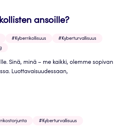
ollisten ansoille?
#Kyberrikollisuus
#Kyberturvallisuus
g
lle. Sinä, minä – me kaikki, olemme sopivan
vissa. Luottavaisuudessaan,
rikostorjunta
#Kyberturvallisuus