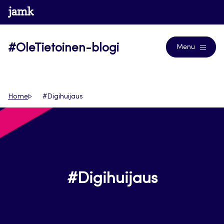
Siirry
www.jamk.fi
Blogs
suoraan
sisältöön
#OleTietoinen-blogi
Menu
Home
#Digihuijaus
#Digihuijaus