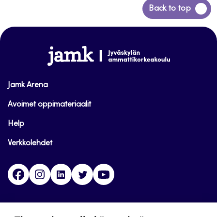
Siirry
Back to top
takaisin
sivun
alkuun
www.jamk.fi
Jamk Arena
Avoimet oppimateriaalit
Help
Verkkolehdet
Facebook
Instagram
Linkedin
Twitter
YouTube
Jamk blogs