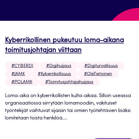
Kyberrikollinen pukeutuu loma-aikana
toimitusjohtajan viittaan
#CYBERDI
#Digihuijaus
#Digiturvallisuus
#JAMK
#Kyberrikollisuus
#OleTietoinen
#POLAMK
#Toimitusjohtajahuijaus
Loma-aika on kyberrikollisten kulta-aikaa. Silloin useassa
organisaatiossa siirrytään lomamoodiin, vakituiset
työntekijät vaihtuvat sijaisiin tai omien työtehtävien lisäksi
lomitetaan toista henkilöä....