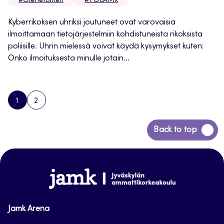
#OleTietoinen
#POLAMK
Kyberrikoksen uhriksi joutuneet ovat varovaisia
ilmoittamaan tietojärjestelmiin kohdistuneista rikoksista
poliisille. Uhrin mielessä voivat käydä kysymykset kuten:
Onko ilmoituksesta minulle jotain...
1
2
PAGE
PAGE
NEXT
PAGE
Siirry
Back to top
takaisin
sivun
alkuun
www.jamk.fi
Jamk Arena