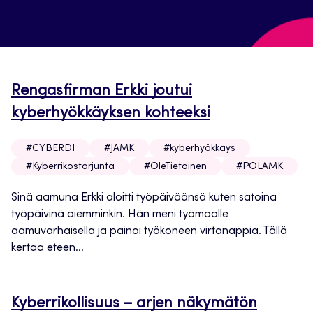
Rengasfirman Erkki joutui
kyberhyökkäyksen kohteeksi
#CYBERDI
#JAMK
#kyberhyökkäys
#Kyberrikostorjunta
#OleTietoinen
#POLAMK
Sinä aamuna Erkki aloitti työpäiväänsä kuten satoina
työpäivinä aiemminkin. Hän meni työmaalle
aamuvarhaisella ja painoi työkoneen virtanappia. Tällä
kertaa eteen...
Kyberrikollisuus – arjen näkymätön