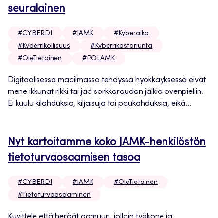
seuralainen
#CYBERDI
#JAMK
#Kyberaika
#Kyberrikollisuus
#Kyberrikostorjunta
#OleTietoinen
#POLAMK
Digitaalisessa maailmassa tehdyssä hyökkäyksessä eivät
mene ikkunat rikki tai jää sorkkaraudan jälkiä ovenpieliin.
Ei kuulu kilahduksia, kiljaisuja tai paukahduksia, eikä...
Nyt kartoitamme koko JAMK-henkilöstön
tietoturvaosaamisen tasoa
#CYBERDI
#JAMK
#OleTietoinen
#Tietoturvaosaaminen
Kuvittele että heräät aamuun, jolloin työkone ja