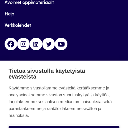
Avoimet oppimateriaalit
Help
Verkkolehdet
Facebook
Instagram
Linkedin
Twitter
YouTube
Jamk blogs
Tietoa sivustolla käytetyistä
evästeistä
Jamkin blogipalvelu. Blogien päivittäminen on
Käytämme sivustollamme evästeitä kerätäksemme ja
päättynyt 11.9.2023.
analysoidaksemme sivuston suorituskykyä ja käyttöä,
tarjotaksemme sosiaalisen median ominaisuuksia sekä
About the site
parantaaksemme ja räätälöidäksemme sisältöä ja
mainoksia.
Käyttöehdot