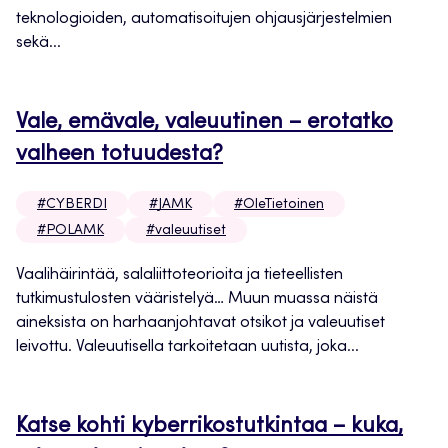
teknologioiden, automatisoitujen ohjausjärjestelmien
sekä...
Vale, emävale, valeuutinen – erotatko
valheen totuudesta?
#CYBERDI
#JAMK
#OleTietoinen
#POLAMK
#valeuutiset
Vaalihäirintää, salaliittoteorioita ja tieteellisten
tutkimustulosten vääristelyä… Muun muassa näistä
aineksista on harhaanjohtavat otsikot ja valeuutiset
leivottu. Valeuutisella tarkoitetaan uutista, joka...
Katse kohti kyberrikostutkintaa – kuka,