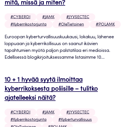
mitä, missä ja miten?
#CYBERDI
#JAMK
#JYVSECTEC
#Kyberrikostorjunta
#OleTietoinen
#POLAMK
Euroopan kyberturvallisuuskuukausi, lokakuu, lähenee
loppuaan ja kyberrikollisuus on saanut ikävien
tapahtumien myötä paljon palstatilaa eri medioissa.
Edellisessä blogikirjoituksessamme listasimme 10...
10 + 1 hyvää syytä ilmoittaa
kyberrikoksesta poliisille – tulitko
ajatelleeksi näitä?
#CYBERDI
#JAMK
#JYVSECTEC
#Kyberrikostorjunta
#Kyberturvallisuus