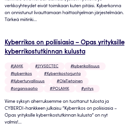
verkkoyhteydet eivät toimikaan kuten pitäisi. Kyberkonna
on onnistunut livauttamaan haittaohjelman järjestelmään.
Tärkeä miitinki...
Kyberrikos on poliisiasia – Opas yrityksille
kyberrikostutkinnan kulusta
#JAMK
#JYVSECTEC
#kyberikollisuus
#kyberrikos
#Kyberrikostorjunta
#Kyberturvallisuus
#OleTietoinen
#organisaatio
#POLAMK
#yritys
Viime syksyn aherruksemme on tuottanut tulosta ja
CYBERDI-hankkeen julkaisu ”Kyberrikos on poliisiasia –
Opas yrityksille kyberrikostutkinnan kulusta” on nyt
valmis!...