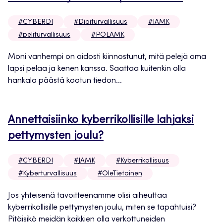
#CYBERDI
#Digiturvallisuus
#JAMK
#peliturvallisuus
#POLAMK
Moni vanhempi on aidosti kiinnostunut, mitä pelejä oma
lapsi pelaa ja kenen kanssa. Saattaa kuitenkin olla
hankala päästä kootun tiedon...
Annettaisiinko kyberrikollisille lahjaksi
pettymysten joulu?
#CYBERDI
#JAMK
#Kyberrikollisuus
#Kyberturvallisuus
#OleTietoinen
Jos yhteisenä tavoitteenamme olisi aiheuttaa
kyberrikollisille pettymysten joulu, miten se tapahtuisi?
Pitäisikö meidän kaikkien olla verkottuneiden