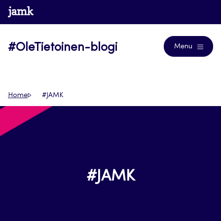
Siirry
www.jamk.fi
Blogs
suoraan
sisältöön
#OleTietoinen-blogi
Menu
Home
#JAMK
#JAMK