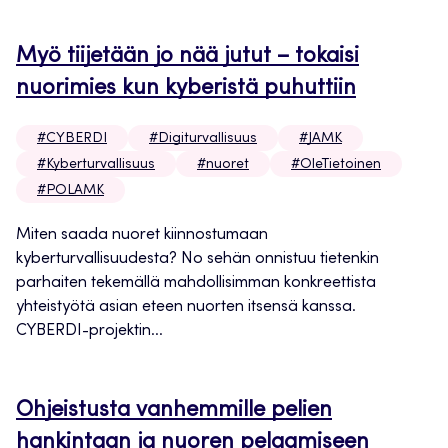
Myö tiijetään jo nää jutut – tokaisi
nuorimies kun kyberistä puhuttiin
#CYBERDI
#Digiturvallisuus
#JAMK
#Kyberturvallisuus
#nuoret
#OleTietoinen
#POLAMK
Miten saada nuoret kiinnostumaan
kyberturvallisuudesta? No sehän onnistuu tietenkin
parhaiten tekemällä mahdollisimman konkreettista
yhteistyötä asian eteen nuorten itsensä kanssa.
CYBERDI-projektin...
Ohjeistusta vanhemmille pelien
hankintaan ja nuoren pelaamiseen