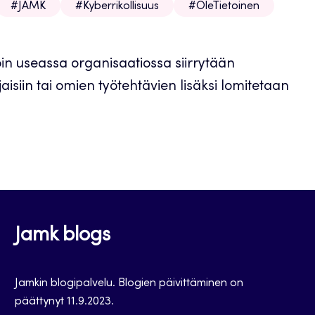
#JAMK
#Kyberrikollisuus
#OleTietoinen
oin useassa organisaatiossa siirrytään
jaisiin tai omien työtehtävien lisäksi lomitetaan
Jamk blogs
Jamkin blogipalvelu. Blogien päivittäminen on
päättynyt 11.9.2023.