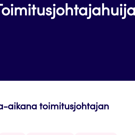
oimitusjohtajahuij
a-aikana toimitusjohtajan