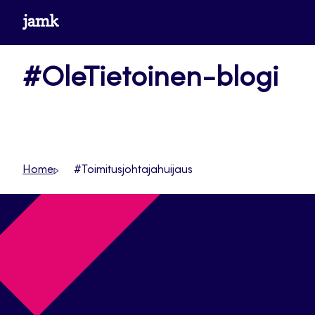
Siirry
www.jamk.fi
suoraan
sisältöön
#OleTietoinen-blogi
Home
#Toimitusjohtajahuijaus