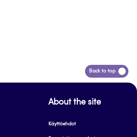
Siirry
Back to top
takaisin
sivun
alkuun
About the site
Käyttöehdot