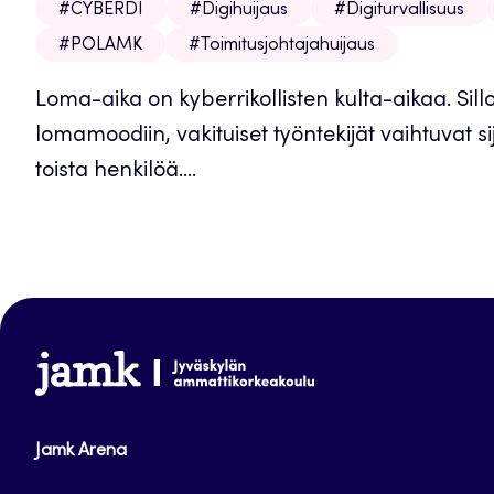
#CYBERDI
#Digihuijaus
#Digiturvallisuus
#POLAMK
#Toimitusjohtajahuijaus
Loma-aika on kyberrikollisten kulta-aikaa. Sill
lomamoodiin, vakituiset työntekijät vaihtuvat si
toista henkilöä....
www.jamk.fi
Jamk Arena