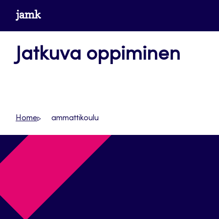
Siirry
www.jamk.fi
suoraan
sisältöön
Jatkuva oppiminen
Home
ammattikoulu