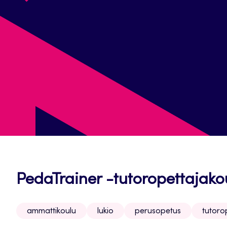
PedaTrainer -tutoropettajako
ammattikoulu
lukio
perusopetus
tutoro