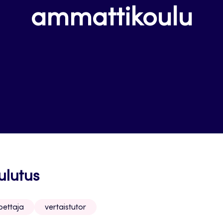
ammattikoulu
ulutus
pettaja
vertaistutor