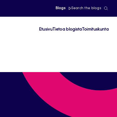
Blogs
Search the blogs
Etusivu
Tietoa blogista
Toimituskunta