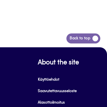
Siirry
Back to top
takaisin
sivun
alkuun
About the site
Käyttöehdot
Saavutettavuusseloste
Alasottoilmoitus