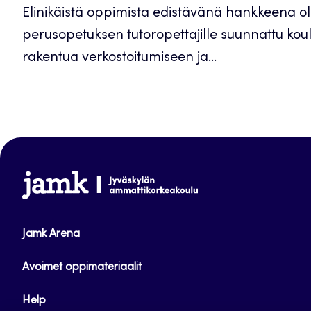
Elinikäistä oppimista edistävänä hankkeena oli
perusopetuksen tutoropettajille suunnattu koulu
rakentua verkostoitumiseen ja...
www.jamk.fi
Jamk Arena
Avoimet oppimateriaalit
Help